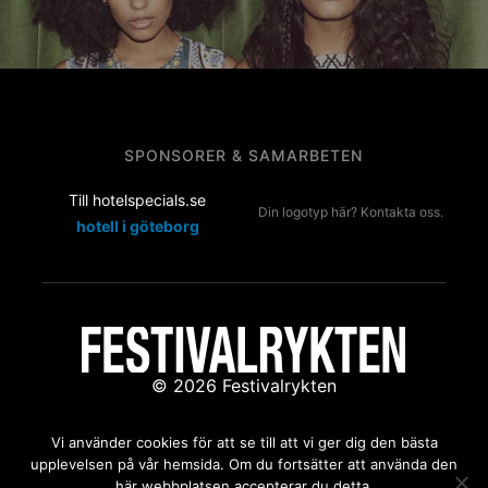
SPONSORER & SAMARBETEN
Till hotelspecials.se
Din logotyp här? Kontakta oss.
hotell i göteborg
© 2026 Festivalrykten
Kontakta oss:
redaktion@festivalrykten.se
Vi använder cookies för att se till att vi ger dig den bästa
upplevelsen på vår hemsida. Om du fortsätter att använda den
här webbplatsen accepterar du detta.