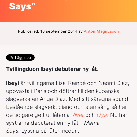
Says”
Publicerad: 16 september 2014 av
Anton Magnusson
Tvillingduon Ibeyi debuterar ny låt.
Ibeyi
är tvillingarna
Lisa-Kaïndé och Naomi Diaz,
uppväxta i Paris och döttrar till den kubanska
slagverkaren Anga Diaz. Med sitt säregna sound
bestående slagverk, piano och stämsång så har
de tidigare gett ut låtarna
River
och
Oya
. Nu har
systrarna debuterat en ny låt –
Mama
Says.
Lyssna på låten nedan.