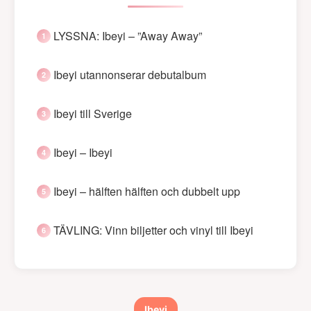
LYSSNA: Ibeyi – ”Away Away”
Ibeyi utannonserar debutalbum
Ibeyi till Sverige
Ibeyi – Ibeyi
Ibeyi – hälften hälften och dubbelt upp
TÄVLING: Vinn biljetter och vinyl till Ibeyi
Ibeyi