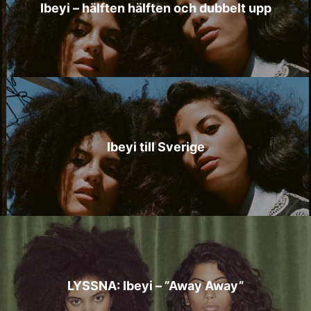
Ibeyi – hälften hälften och dubbelt upp
Ibeyi till Sverige
LYSSNA: Ibeyi – ”Away Away”