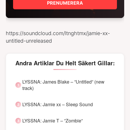
PRENUMERERA
https://soundcloud.com/ltnghtmx/jamie-xx-
untitled-unreleased
Andra Artiklar Du Helt Säkert Gillar:
LYSSNA: James Blake – ”Untitled” (new
track)
LYSSNA: Jamie xx – Sleep Sound
LYSSNA: Jamie T – ”Zombie”