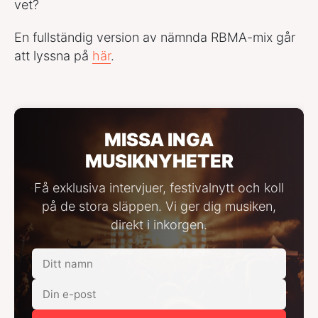
vet?
En fullständig version av nämnda RBMA-mix går
att lyssna på
här
.
MISSA INGA
MUSIKNYHETER
Få exklusiva intervjuer, festivalnytt och koll
på de stora släppen. Vi ger dig musiken,
direkt i inkorgen.