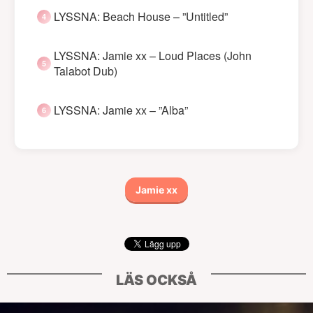
LYSSNA: Beach House – ”Untitled”
LYSSNA: Jamie xx – Loud Places (John
Talabot Dub)
LYSSNA: Jamie xx – ”Alba”
Jamie xx
LÄS OCKSÅ