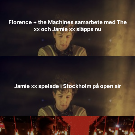
Florence + the Machines samarbete med The
xx och Jamie xx släpps nu
Jamie xx spelade i Stockholm på open air