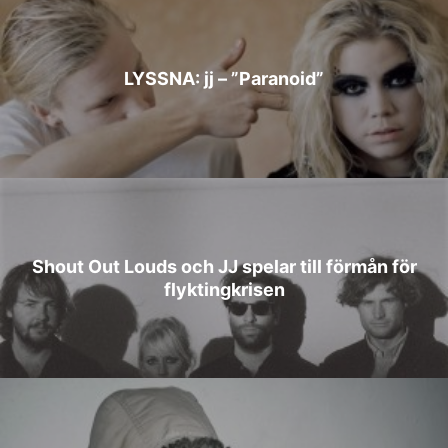
LYSSNA: jj – ”Paranoid”
Shout Out Louds och JJ spelar till förmån för
flyktingkrisen