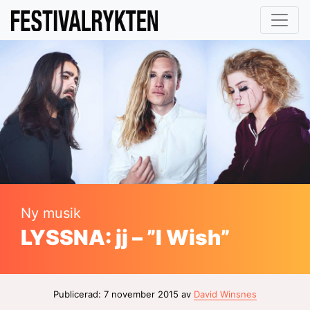
Ny musik
LYSSNA: jj – ”I Wish”
Publicerad: 7 november 2015 av
David Winsnes