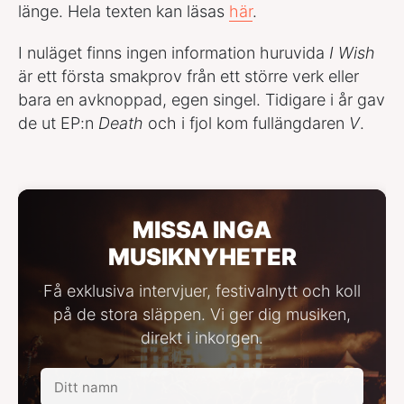
länge. Hela texten kan läsas
här
.
I nuläget finns ingen information huruvida
I Wish
är ett första smakprov från ett större verk eller
bara en avknoppad, egen singel. Tidigare i år gav
de ut EP:n
Death
och i fjol kom fullängdaren
V
.
MISSA INGA
MUSIKNYHETER
Få exklusiva intervjuer, festivalnytt och koll
på de stora släppen. Vi ger dig musiken,
direkt i inkorgen.