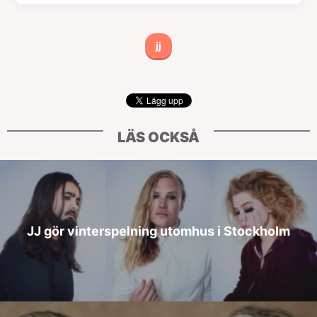
jj
LÄS OCKSÅ
JJ gör vinterspelning utomhus i Stockholm