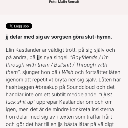
Foto: Malin Bernalt
jj delar med sig av sorgsen göra slut-hymn.
Elin Kastlander är väldigt trött, på sig själv och
på andra, på
jj
s nya singel.
”Boyfriends / I’m
through with them / Bullshit / Through with
them”
, sjunger hon på
I Wish
och fortsätter låten
igenom att repetitivt bryta ner sig själv. Låten har
hashtaggen #breakup på Soundcloud och det
handlar inte om ett subtilt meddelande.
”I just
fuck shit up”
upprepar Kastlander om och om
igen, men det är de mindre konkreta insikterna
hon delar med sig av i texten som träffar hårt
och gör det här till en jjs bästa låtar på väldigt