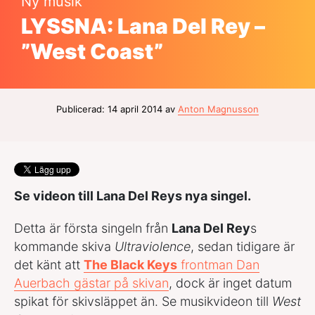
Ny musik
LYSSNA: Lana Del Rey –
”West Coast”
Publicerad: 14 april 2014 av
Anton Magnusson
Se videon till Lana Del Reys nya singel.
Detta är första singeln från
Lana Del Rey
s
kommande skiva
Ultraviolence
, sedan tidigare är
det känt att
The Black Keys
frontman Dan
Auerbach gästar på skivan
, dock är inget datum
spikat för skivsläppet än. Se musikvideon till
West