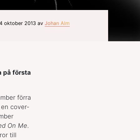
24 oktober 2013 av
Johan Alm
 på första
ember förra
 en cover-
ember
ed On Me
.
r till