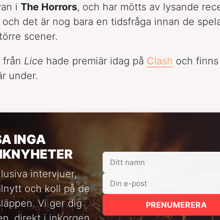
wan i
The Horrors
, och har mötts av lysande rec
och det är nog bara en tidsfråga innan de spel
törre scener.
t från
Lice
hade premiär idag på
Clash
och finns
är under.
SA INGA
IKNYHETER
lusiva intervjuer,
alnytt och koll på de
släppen. Vi ger dig
PRENUMERERA
n, direkt i inkorgen.