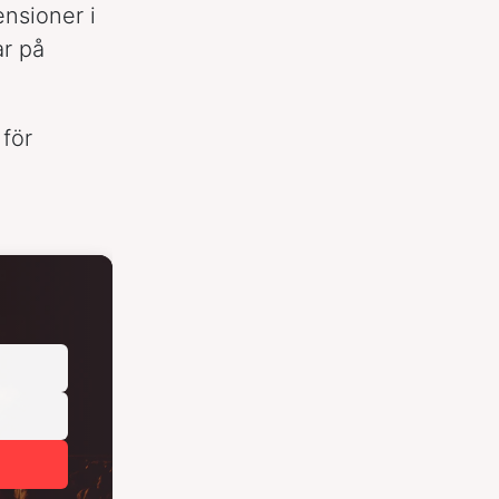
ensioner i
ar på
 för