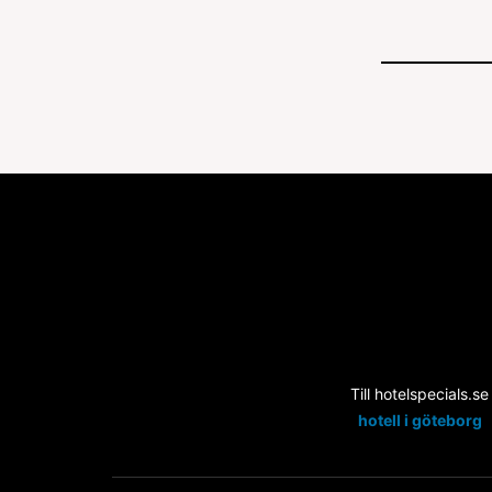
Till hotelspecials.se
hotell i göteborg