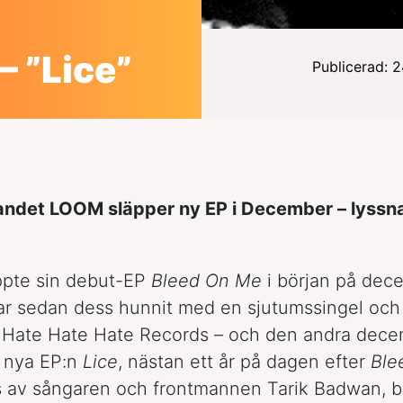
 ”Lice”
Publicerad: 
ndet LOOM släpper ny EP i December – lyssna
ppte sin debut-EP
Bleed On Me
i början på dec
ar sedan dess hunnit med en sjutumssingel och
å Hate Hate Hate Records – och den andra dec
e nya EP:n
Lice
, nästan ett år på dagen efter
Ble
av sångaren och frontmannen Tarik Badwan, bro