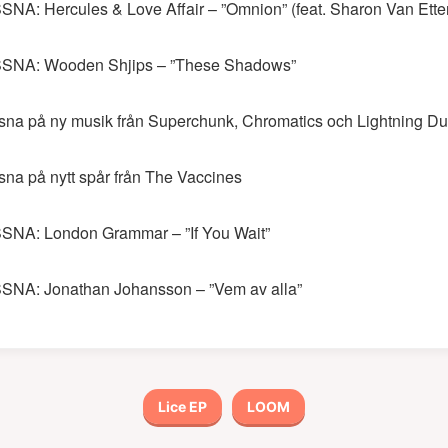
SNA: Hercules & Love Affair – ”Omnion” (feat. Sharon Van Ette
SNA: Wooden Shjips – ”These Shadows”
sna på ny musik från Superchunk, Chromatics och Lightning Du
sna på nytt spår från The Vaccines
SNA: London Grammar – ”If You Wait”
SNA: Jonathan Johansson – ”Vem av alla”
Lice EP
LOOM