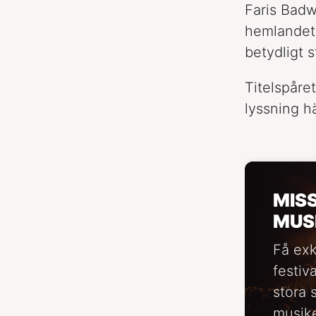
Faris Bad
hemlandet 
betydligt s
Titelspåre
lyssning h
MIS
MUS
Få exk
festiv
stora 
musike