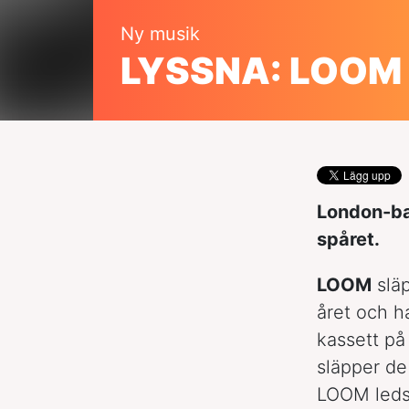
Ny musik
LYSSNA: LOOM –
London-ba
spåret.
LOOM
slä
året och h
kassett p
släpper d
LOOM leds 