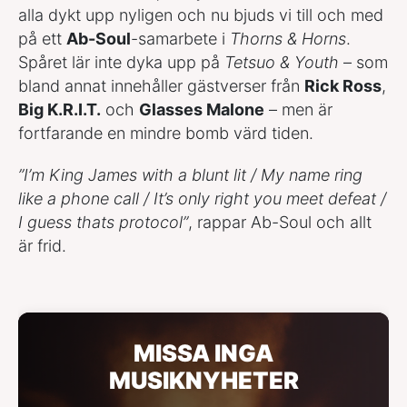
alla dykt upp nyligen och nu bjuds vi till och med
på ett
Ab-Soul
-samarbete i
Thorns & Horns
.
Spåret lär inte dyka upp på
Tetsuo & Youth
– som
bland annat innehåller gästverser från
Rick Ross
,
Big K.R.I.T.
och
Glasses Malone
– men är
fortfarande en mindre bomb värd tiden.
”I’m King James with a blunt lit / My name ring
like a phone call / It’s only right you meet defeat /
I guess thats protocol”
, rappar Ab-Soul och allt
är frid.
MISSA INGA
MUSIKNYHETER