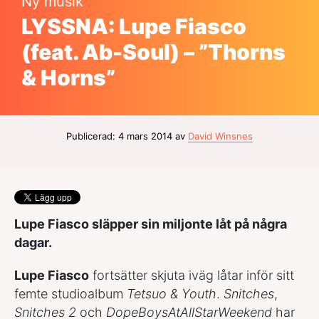
Ny musik
LYSSNA: Lupe Fiasco
(feat. Ab-Soul) – ”Thorns
& Horns”
Publicerad: 4 mars 2014 av
David Winsnes
Lupe Fiasco släpper sin miljonte låt på några
dagar.
Lupe Fiasco
fortsätter skjuta iväg låtar inför sitt
femte studioalbum
Tetsuo & Youth
.
Snitches
,
Snitches 2
och
DopeBoysAtAllStarWeekend
har