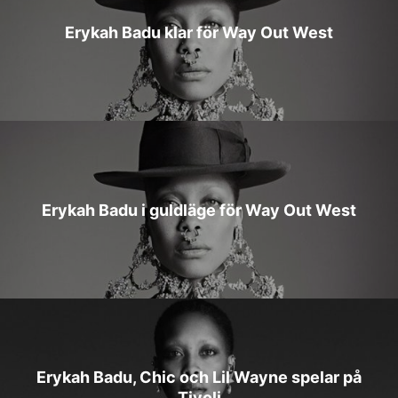
Erykah Badu klar för Way Out West
Erykah Badu i guldläge för Way Out West
Erykah Badu, Chic och Lil Wayne spelar på
Tivoli