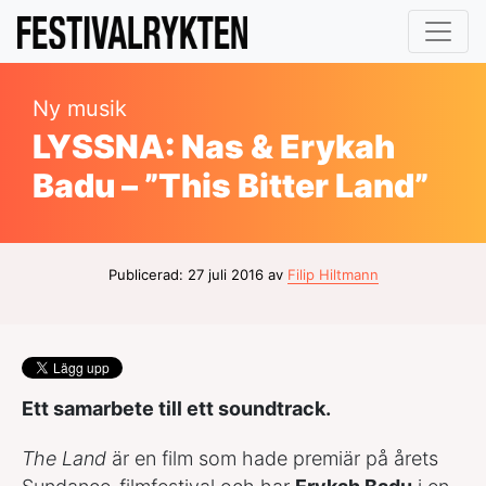
Ny musik
LYSSNA: Nas & Erykah
Badu – ”This Bitter Land”
Publicerad: 27 juli 2016 av
Filip Hiltmann
Ett samarbete till ett soundtrack.
The Land
är en film som hade premiär på årets