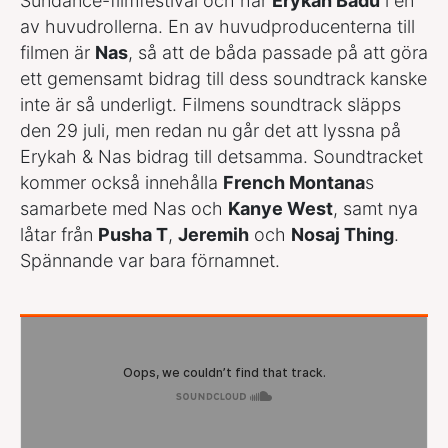
Sundance-filmfestival och har
Erykah Badu
i en
av huvudrollerna. En av huvudproducenterna till
filmen är
Nas
, så att de båda passade på att göra
ett gemensamt bidrag till dess soundtrack kanske
inte är så underligt. Filmens soundtrack släpps
den 29 juli, men redan nu går det att lyssna på
Erykah & Nas bidrag till detsamma. Soundtracket
kommer också innehålla
French Montana
s
samarbete med Nas och
Kanye West
, samt nya
låtar från
Pusha T
,
Jeremih
och
Nosaj Thing
.
Spännande var bara förnamnet.