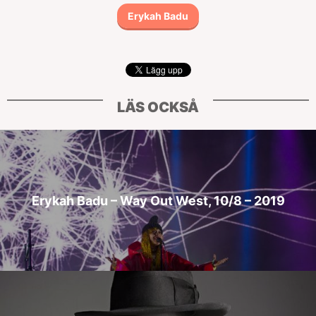
Erykah Badu
LÄS OCKSÅ
Erykah Badu – Way Out West, 10/8 – 2019