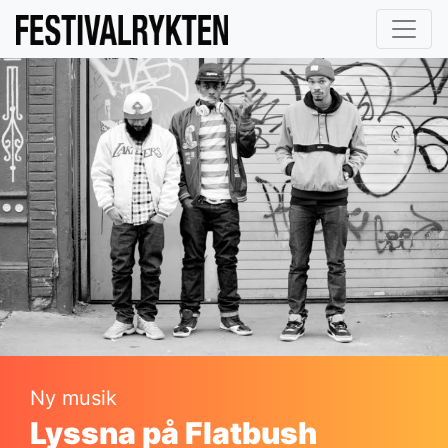
Ny musik
Lyssna på Flatbush