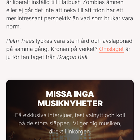
är liberalt inställd till Flatbush Zombies ämnen
eller ej går det inte att neka till att trion har ett
mer intressant perspektiv än vad som brukar vara
norm.
Palm Trees
lyckas vara stenhård och avslappnad
på samma gång. Kronan på verket?
Omslaget
är
ju för fan taget från
Dragon Ball
.
MISSA INGA
MUSIKNYHETER
Få exklusiva intervjuer, festivalnytt och koll
på de stora släppen. Vi ger dig musiken,
direkt i inkorgen.