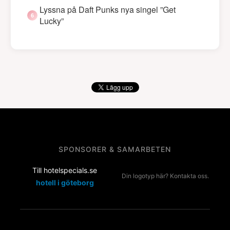
Lyssna på Daft Punks nya singel ”Get
Lucky”
SPONSORER & SAMARBETEN
Till hotelspecials.se
Din logotyp här? Kontakta oss.
hotell i göteborg