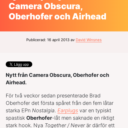
Camera Obscura,
Oberhofer och Airhead
Publicerad: 16 april 2013 av
David Winsnes
Nytt från Camera Obscura, Oberhofer och
Airhead.
För två veckor sedan presenterade Brad
Oberhofer det första spåret från den fem låtar
starka EPn
Nostalgia
.
Earplugs
var en typiskt
spastisk
Oberhofer
-låt men saknade en riktigt
stark hook. Nya
Together / Never
är därför ett