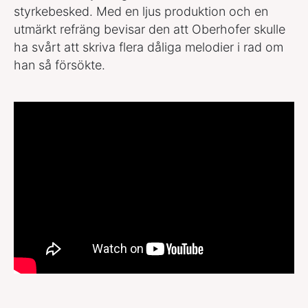
styrkebesked. Med en ljus produktion och en
utmärkt refräng bevisar den att Oberhofer skulle
ha svårt att skriva flera dåliga melodier i rad om
han så försökte.