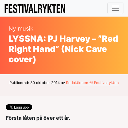
Ny musik
LYSSNA: PJ Harvey – ”Red
Right Hand” (Nick Cave
cover)
Publicerad: 30 oktober 2014 av
Redaktionen @ Festivalrykten
Första låten på över ett år.