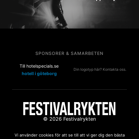
SPONSORER & SAMARBETEN
Till hotelspecials.se
Din logotyp här? Kontakta oss.
hotell i göteborg
© 2026 Festivalrykten
Kontakta oss:
redaktion@festivalrykten.se
Vi använder cookies för att se till att vi ger dig den bästa