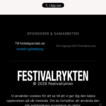
SPONSORER & SAMARBETEN
Till hotelspecials.se
Din logotyp här? Kontakta oss.
hotell i göteborg
© 2026 Festivalrykten
Kontakta oss:
redaktion@festivalrykten.se
Vi använder cookies för att se till att vi ger dig den bästa
upplevelsen på vår hemsida. Om du fortsätter att använda den
här webbplatsen accepterar du detta.