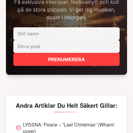
Få exklusiva intervjuer, festivalnytt och koll
på de stora släppen. Vi ger dig musiken,
direkt i inkorgen.
PRENUMERERA
Andra Artiklar Du Helt Säkert Gillar:
LYSSNA: Peace – ”Last Christmas” (Wham!
cover)