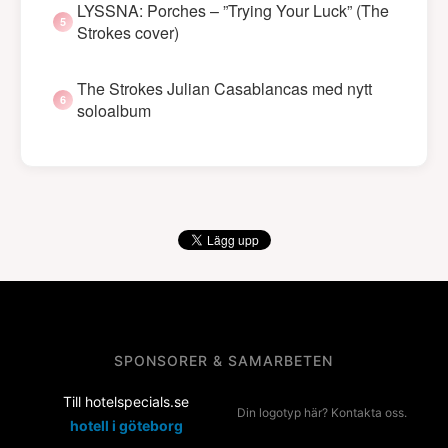
LYSSNA: Porches – ”Trying Your Luck” (The
Strokes cover)
The Strokes Julian Casablancas med nytt
soloalbum
SPONSORER & SAMARBETEN
Till hotelspecials.se
Din logotyp här? Kontakta oss.
hotell i göteborg