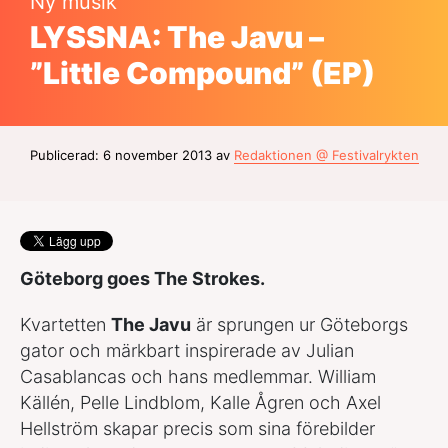
Ny musik
LYSSNA: The Javu –
”Little Compound” (EP)
Publicerad: 6 november 2013 av
Redaktionen @ Festivalrykten
Göteborg goes The Strokes.
Kvartetten
The Javu
är sprungen ur Göteborgs
gator och märkbart inspirerade av Julian
Casablancas och hans medlemmar. William
Källén, Pelle Lindblom, Kalle Ågren och Axel
Hellström skapar precis som sina förebilder