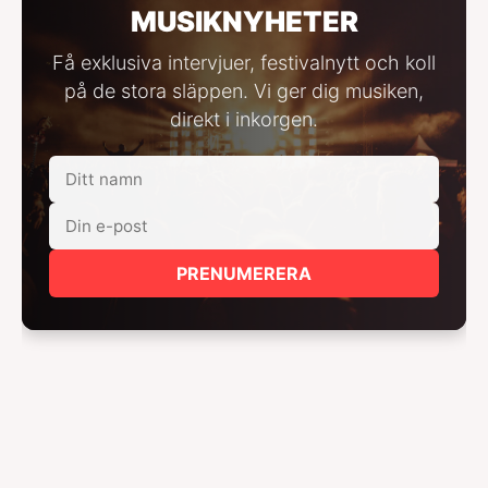
MUSIKNYHETER
Få exklusiva intervjuer, festivalnytt och koll
på de stora släppen. Vi ger dig musiken,
direkt i inkorgen.
PRENUMERERA