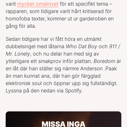
varit
mycket omskrivet
för ett specifikt tema –
rapparen, som tidigare varit hårt kritiserad för
homofoba texter, kommer ut ur garderoben en
gång för alla.
Sedan tidigare har vi fått höra en utmärkt
dubbelsingel med låtarna
Who Dat Boy
och
911 /
Mr. Lonely
, och nu delar han med sig av
ytterligare ett smakprov inför plattan.
Boredom
är
en låt där han ställer sig närmre Anderson .Paak
än man kunnat ana, där han gör färgglad
elektronisk soul och öppnar upp sig fullständigt.
Lyssna på den nedan via Spotify.
MISSA INGA