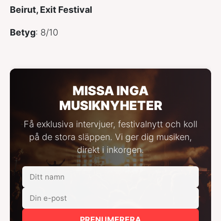
Beirut, Exit Festival
Betyg
: 8/10
MISSA INGA
MUSIKNYHETER
Få exklusiva intervjuer, festivalnytt och koll
på de stora släppen. Vi ger dig musiken,
direkt i inkorgen.
PRENUMERERA