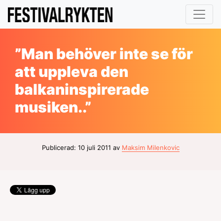
”Man behöver inte se för
att uppleva den
balkaninspirerade
musiken..”
Publicerad: 10 juli 2011 av
Maksim Milenkovic