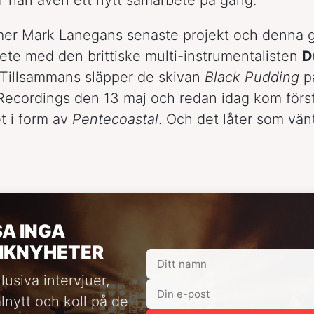
mer Mark Lanegans senaste projekt och denna g
ete med den brittiske multi-instrumentalisten
D
 Tillsammans släpper de skivan
Black Pudding
p
ecordings den 13 maj och redan idag kom förs
t i form av
Pentecoastal
. Och det låter som vä
SA INGA
IKNYHETER
lusiva intervjuer,
alnytt och koll på de