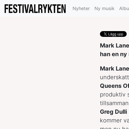
Garwood
Nyheter
Ny musik
Alb
Mark Laneg
han en ny
Mark Lan
underskat
Queens Of
produktiv s
tillsamma
Greg Dulli
kommer va
men nu har