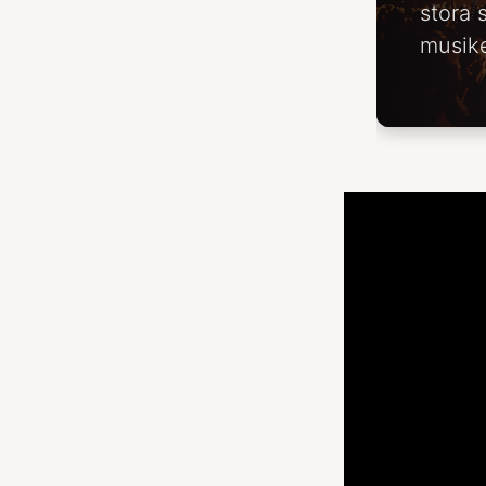
stora 
musike