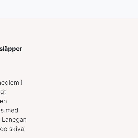
 släpper
edlem i
igt
ken
ns med
tt Lanegan
de skiva