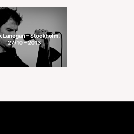
k Lanegan – Stockholm,
27/10 – 2013