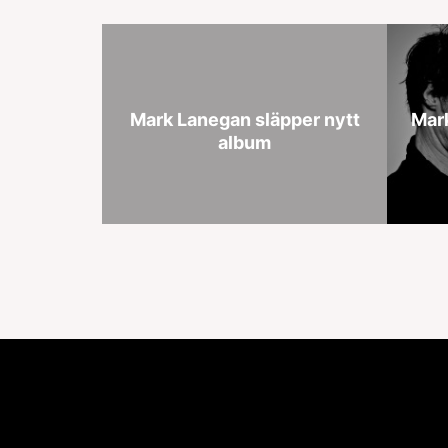
Mark Lanegan släpper nytt
Mar
album