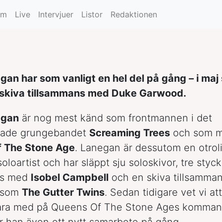
um
Live
Intervjuer
Listor
Redaktionen
an har som vanligt en hel del på gång – i maj
 skiva tillsammans med Duke Garwood.
egan
är nog mest känd som frontmannen i det
tade grungebandet
Screaming Trees
och som m
 The Stone Age
. Lanegan är dessutom en otrol
oloartist och har släppt sju soloskivor, tre styc
ns med
Isobel Campbell
och en skiva tillsamma
som
The Gutter Twins
. Sedan tidigare vet vi a
ra med på Queens Of The Stone Ages komman
 han även ett nytt samarbete på gång.