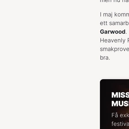
I maj kom
ett samarb
Garwood
.
Heavenly R
smakprove
bra.
MIS
MUS
Få exk
festiv