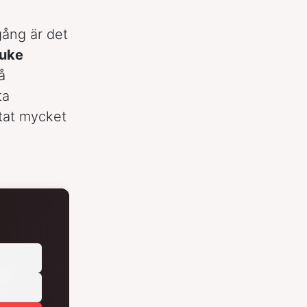
ång är det
uke
å
ta
ntat mycket