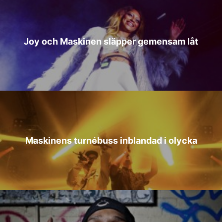
Joy och Maskinen släpper gemensam låt
Maskinens turnébuss inblandad i olycka