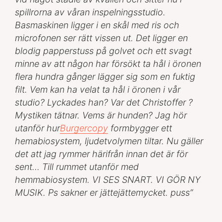
spillrorna av våran inspelningsstudio.
Basmaskinen ligger i en skål med ris och
microfonen ser rätt vissen ut. Det ligger en
blodig papperstuss på golvet och ett svagt
minne av att någon har försökt ta hål i öronen
flera hundra gånger lägger sig som en fuktig
filt. Vem kan ha velat ta hål i öronen i vår
studio? Lyckades han? Var det Christoffer ?
Mystiken tätnar. Vems är hunden? Jag hör
utanför hur
Burgercopy
formbygger ett
hemabiosystem, ljudetvolymen tiltar. Nu gäller
det att jag rymmer härifrån innan det är för
sent… Till rummet utanför med
hemmabiosystem. VI SES SNART. VI GÖR NY
MUSIK. Ps sakner er jättejättemycket. puss”