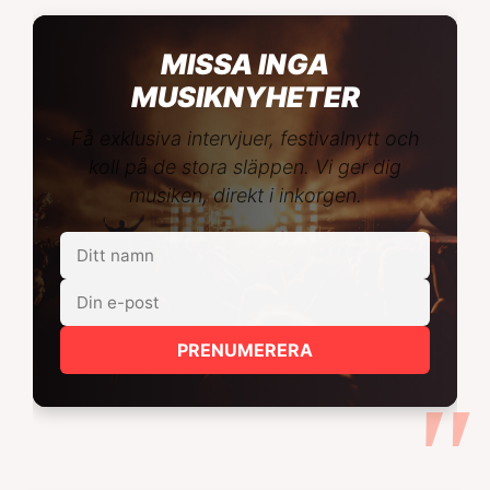
MISSA INGA
MUSIKNYHETER
Få exklusiva intervjuer, festivalnytt och
koll på de stora släppen. Vi ger dig
musiken, direkt i inkorgen.
PRENUMERERA