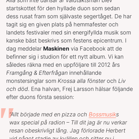
Alla som inte dansar är våldtäktsmän
blev
startskottet för den hyllade duon som sedan
dess rusat fram som självaste segertåget. De har
tagit sig en given plats på hemmafester och
landets festivaler med sin energifyllda musik som
kanske bäst beskrivs som festens epicentrum. I
dag meddelar
Maskinen
via Facebook att de
befinner sig i studion för ett nytt album. Vi kan
således räkna med en uppföljare till 2012 års
Framgång & Efterfrågan
innehållande
monstersinglar som
Krossa alla fönster
och
Liv
och död
. Ena halvan, Frej Larsson hälsar följande
efter duons första session:
”Allt började med en pizza och
Bossmusik
s
wax special på radion – Till dit jag är nu verkar
resan obeskrivligt lång. Jag förlorade Herbert
vid något stadie av kvällen och sitter nu i