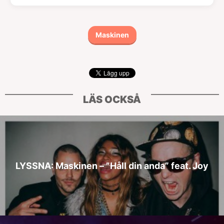
Maskinen
LÄS OCKSÅ
LYSSNA: Maskinen – ”Håll din anda” feat. Joy