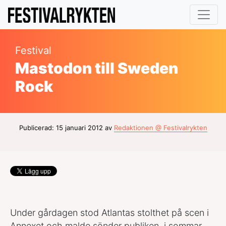
Festival
Mastodon till Sweden
Rock
Publicerad: 15 januari 2012 av
Redaktionen @ Festivalrykten
Under gårdagen stod Atlantas stolthet på scen i
Annexet och malde sönder publiken, i sommar