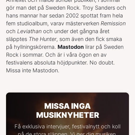
gör man det på Sweden Rock. Troy Sanders och
hans mannar har sedan 2002 spottat fram hela
fem studioalbum, varav mästerverken
Remission
och
Leviathan
och under det gångna året
släpptes
The Hunter
, som även den fick smaka
på hyllningskörerna.
Mastodon
lirar på Sweden
Rock i sommar. Och är i våra ögon en av
festivalens absoluta höjdpunkter. No doubt.
Missa inte Mastodon.
MISSA INGA
MUSIKNYHETER
Få exklusiva intervjuer, festivalnytt och koll
på de stora släppen. Vi ger dig musiken,