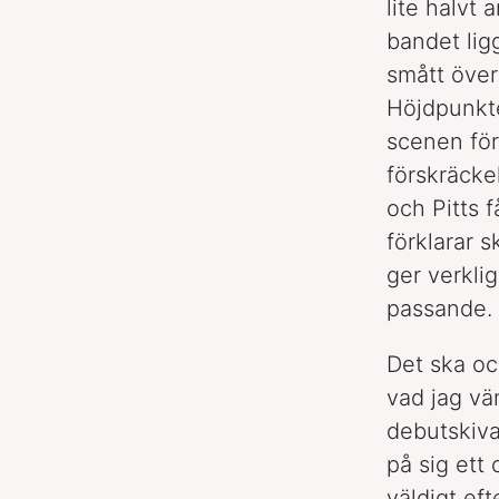
lite halvt
bandet lig
smått över
Höjdpunkte
scenen för 
förskräcke
och Pitts 
förklarar 
ger verklig
passande.
Det ska oc
vad jag vä
debutskiv
på sig ett
väldigt ef