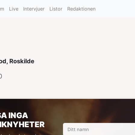
um
Live
Intervjuer
Listor
Redaktionen
od, Roskilde
0
SA INGA
IKNYHETER