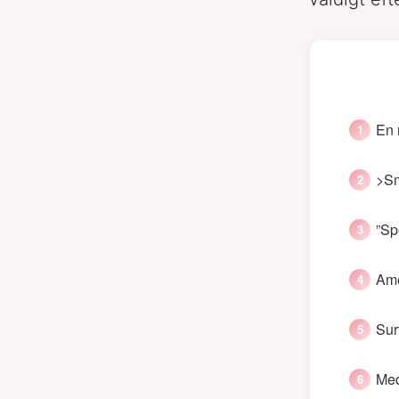
En 
>Sm
”Sp
Ame
Sur
Med