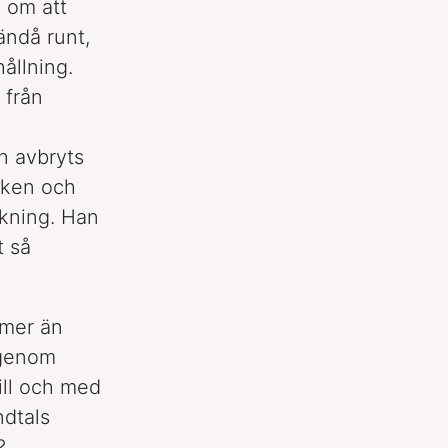
n om att
ändå runt,
ållning.
 från
n avbryts
liken och
äkning. Han
t så
 mer än
 genom
ill och med
ndtals
?