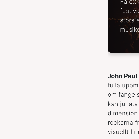
Få exk
festiv
stora 
musike
John Paul 
fulla upp
om fängels
kan ju låt
dimension t
rockarna f
visuellt fi