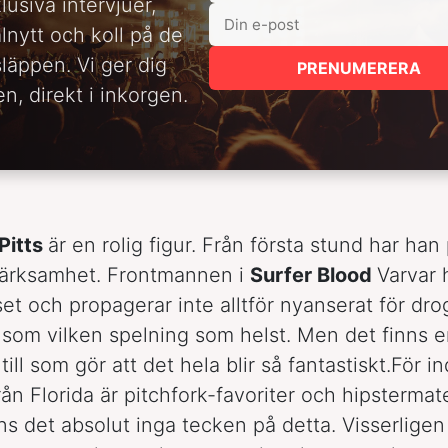
lusiva intervjuer,
alnytt och koll på de
släppen. Vi ger dig
PRENUMERERA
n, direkt i inkorgen.
Pitts
är en rolig figur. Från första stund har han
märksamhet. Frontmannen i
Surfer Blood
Varvar h
et och propagerar inte alltför nyanserat för dro
a som vilken spelning som helst. Men det finns 
ill som gör att det hela blir så fantastiskt.För in
rån Florida är pitchfork-favoriter och hipstermat
nns det absolut inga tecken på detta. Visserligen 