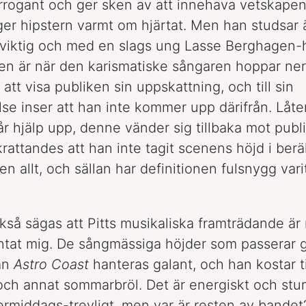
 arrogant och ger sken av att innehava vetskape
ger hipstern varmt om hjärtat. Men han studsar 
viktig och med en slags ung Lasse Berghagen-h
n är när den karismatiske sångaren hoppar ner
att visa publiken sin uppskattning, och till sin
lse inser att han inte kommer upp därifrån. Låte
får hjälp upp, denne vänder sig tillbaka mot pub
skrattandes att han inte tagit scenens höjd i ber
en allt, och sällan har definitionen fulsnygg vari
kså sägas att Pitts musikaliska framträdande är
ntat mig. De sångmässiga höjder som passerar
an
Astro Coast
hanteras galant, och han kostar t
 och annat sommarbröl. Det är energiskt och stu
termiddags-trevligt, men var är resten av bandet