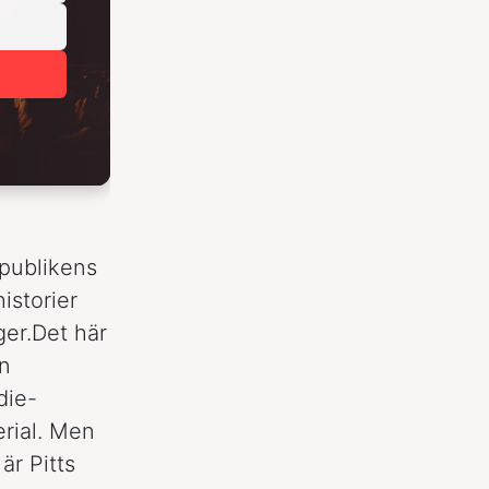
 publikens
istorier
ger.Det här
en
die-
erial. Men
är Pitts