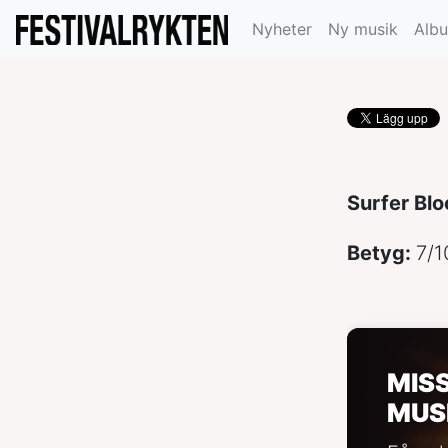
hållning”
Nyheter
Ny musik
Alb
Surfer Blo
Betyg:
7/1
MIS
MUS