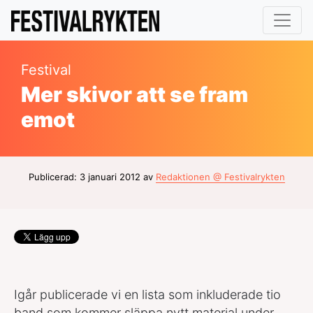
Festival
Mer skivor att se fram
emot
Publicerad: 3 januari 2012 av
Redaktionen @ Festivalrykten
Igår publicerade vi en lista som inkluderade tio
band som kommer släppa nytt material under