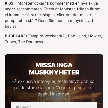
KISS
– Monsterrockarna kommer med en nya skiva
under sensommaren. Titeln är Monster, frågan är om
vi kommer bli skräckslagna, eller om det mest blir
pompa utan ståt? Gene Simmons har mycket att
bevisa.
BUBBLARE:
Vampire Weekend(?), Bob Hund, Howler,
Tribes, The Darkness
MISSA INGA
MUSIKNYHETER
Få exklusiva intervjuer, festivalnytt och koll
på de stora släppen. Vi ger dig musiken,
direkt i inkorgen.