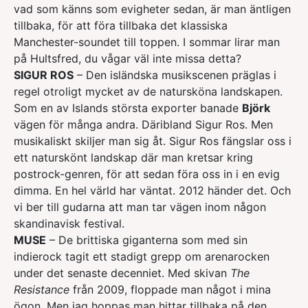
vad som känns som evigheter sedan, är man äntligen
tillbaka, för att föra tillbaka det klassiska
Manchester-soundet till toppen. I sommar lirar man
på Hultsfred, du vågar väl inte missa detta?
SIGUR ROS
– Den isländska musikscenen präglas i
regel otroligt mycket av de natursköna landskapen.
Som en av Islands största exporter banade
Björk
vägen för många andra. Däribland Sigur Ros. Men
musikaliskt skiljer man sig åt. Sigur Ros fängslar oss i
ett naturskönt landskap där man kretsar kring
postrock-genren, för att sedan föra oss in i en evig
dimma. En hel värld har väntat. 2012 händer det. Och
vi ber till gudarna att man tar vägen inom någon
skandinavisk festival.
MUSE
– De brittiska giganterna som med sin
indierock tagit ett stadigt grepp om arenarocken
under det senaste decenniet. Med skivan
The
Resistance
från 2009, floppade man något i mina
ögon. Men jag hoppas man hittar tillbaka på den