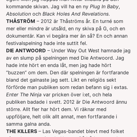
kommande skivan. Jag vill ha en ny
Plug In Baby
,
Absolution
och
Black Holes And Revelations
.
THÅSTRÖM
– 2012 är Thåströms år. En turné som
mer eller mindre är utsåld, en ny skiva på G, och en
dokumentär. Kan vi begära mer än så? En och annan
festivalspelning hade inte suttit fel.
DIE ANTWOORD
– Under Way Out West hamnade jag
av en slump på spelningen med Die Antwoord. Jag
hade inte hört en enda låt, men jag hade hört
”buzzen” om dem. Den där spelningen är fortfarande
bland det galnaste jag sett. Likt en religiös sekt
förförde man publiken som redan befann sig i extas.
Enter The Ninja
var pricken över i:et, och hela
publiken badade i svett. 2012 är Die Antwoord ännu
större. Allt fler har hört dem. Vi räknar med
uppföljare, helt olik allt annat, men fortfarande i
samma galna anda.
THE KILLERS
– Las Vegas-bandet blevt med folket