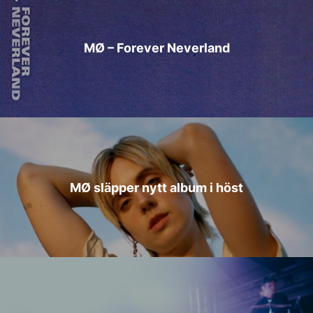
MØ – Forever Neverland
MØ släpper nytt album i höst