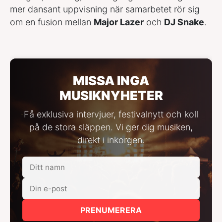
mer dansant uppvisning när samarbetet rör sig
om en fusion mellan
Major Lazer
och
DJ Snake
.
MISSA INGA
MUSIKNYHETER
Få exklusiva intervjuer, festivalnytt och koll
på de stora släppen. Vi ger dig musiken,
direkt i inkorgen.
PRENUMERERA