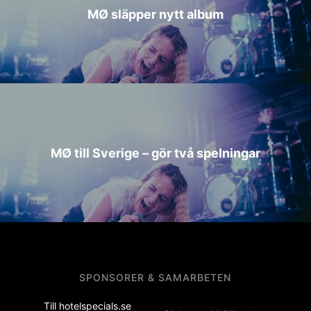
MØ släpper nytt album
MØ till Sverige – gör två spelningar
SPONSORER & SAMARBETEN
Till hotelspecials.se