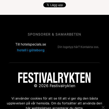
SPONSORER & SAMARBETEN
Till hotelspecials.se
Din logotyp här? Kontakta oss.
hotell i göteborg
© 2026 Festivalrykten
Kontakta oss:
redaktion@festivalrykten.se
Vi använder cookies för att se till att vi ger dig den bästa
upplevelsen på vår hemsida. Om du fortsätter att använda den
här webbplatsen accepterar du detta.