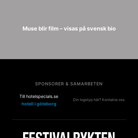
Muse blir film – visas på svensk bio
SPONSORER & SAMARBETEN
Till hotelspecials.se
Din logotyp här? Kontakta oss.
hotell i göteborg