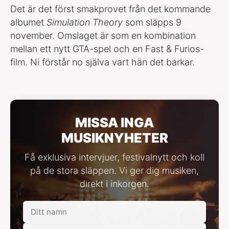
Det är det först smakprovet från det kommande
albumet
Simulation Theory
som släpps 9
november. Omslaget är som en kombination
mellan ett nytt GTA-spel och en Fast & Furios-
film. Ni förstår no själva vart hän det barkar.
MISSA INGA
MUSIKNYHETER
Få exklusiva intervjuer, festivalnytt och koll
på de stora släppen. Vi ger dig musiken,
direkt i inkorgen.