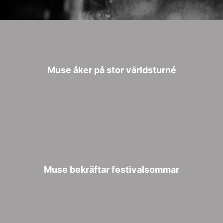
Muse åker på stor världsturné
Muse bekräftar festivalsommar