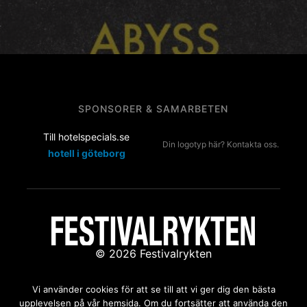
SPONSORER & SAMARBETEN
Till hotelspecials.se
Din logotyp här? Kontakta oss.
hotell i göteborg
© 2026 Festivalrykten
Kontakta oss:
redaktion@festivalrykten.se
Vi använder cookies för att se till att vi ger dig den bästa
upplevelsen på vår hemsida. Om du fortsätter att använda den