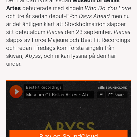
Det har gått fyra år sedan
Museum of Bellas
Artes
debuterade med singeln
Who Do You Love
och tre år sedan debut-EP:n
Days Ahead
men nu
är det äntligen klart att Stockholmstrion släpper
sitt debutalbum
Pieces
den 23 september.
Pieces
släpps av Force Majeure och Best Fit Recordings
och redan i fredags kom första singeln från
skivan,
Abyss
, och ni kan lyssna på den här
under.