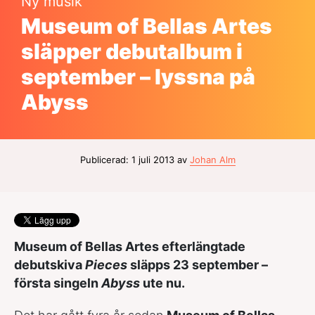
Ny musik
Museum of Bellas Artes
släpper debutalbum i
september – lyssna på
Abyss
Publicerad: 1 juli 2013 av
Johan Alm
Museum of Bellas Artes efterlängtade
debutskiva
Pieces
släpps 23 september –
första singeln
Abyss
ute nu.