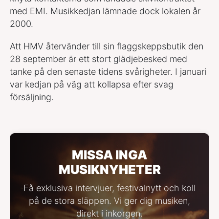
med EMI. Musikkedjan lämnade dock lokalen år
2000.
Att HMV återvänder till sin flaggskeppsbutik den
28 september är ett stort glädjebesked med
tanke på den senaste tidens svårigheter. I januari
var kedjan på väg att kollapsa efter svag
försäljning.
MISSA INGA
MUSIKNYHETER
Få exklusiva intervjuer, festivalnytt och koll
på de stora släppen. Vi ger dig musiken,
direkt i inkorgen.