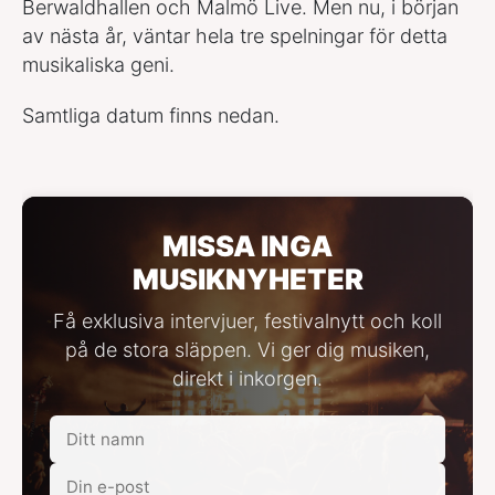
Berwaldhallen och Malmö Live. Men nu, i början
av nästa år, väntar hela tre spelningar för detta
musikaliska geni.
Samtliga datum finns nedan.
MISSA INGA
MUSIKNYHETER
Få exklusiva intervjuer, festivalnytt och koll
på de stora släppen. Vi ger dig musiken,
direkt i inkorgen.