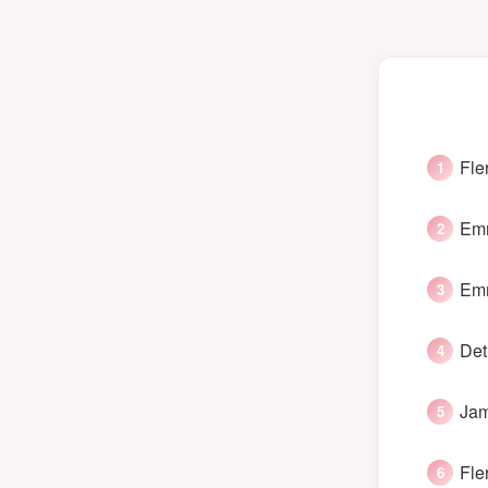
Fle
Emm
Emm
Det 
Jami
Fle