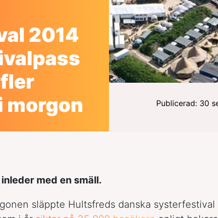
val 2014
ivalpass
fler
 i morgon
Publicerad: 30 
inleder med en smäll.
onen släppte Hultsfreds danska systerfestival