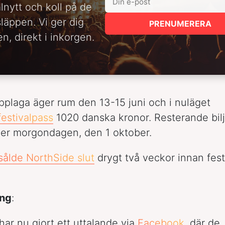
alnytt och koll på de
släppen. Vi ger dig
PRENUMERERA
n, direkt i inkorgen.
pplaga äger rum den 13-15 juni och i nuläget
festivalpass
1020 danska kronor. Resterande bilj
er morgondagen, den 1 oktober.
sålde NorthSide slut
drygt två veckor innan fest
.
ing
:
har nu gjort ett uttalande via
Facebook
, där de