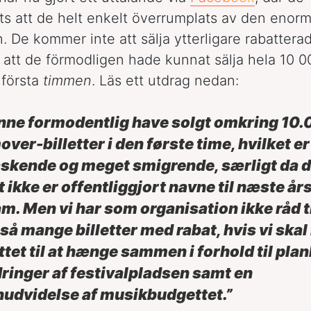
ts att de helt enkelt överrumplats av den enor
. De kommer inte att sälja ytterligare rabatterad
att de förmodligen hade kunnat sälja hela 10 00
 första
timmen
. Läs ett utdrag nedan:
nne formodentlig have solgt omkring 10
over-billetter i den første time, hvilket e
skende og meget smigrende, særligt da d
t ikke er offentliggjort navne til næste år
m. Men vi har som organisation ikke råd ti
så mange billetter med rabat, hvis vi skal
tet til at hænge sammen i forhold til plan
ringer af festivalpladsen samt en
nudvidelse af musikbudgettet.”