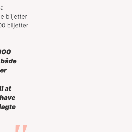
ma
e biljetter
0 biljetter
.000
r både
er
s
l at
 have
lagte