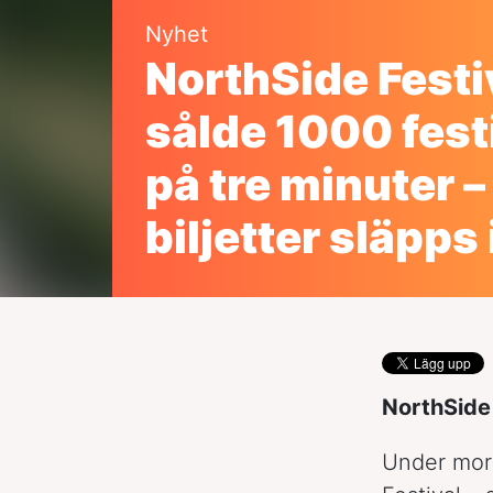
Nyhet
NorthSide Festi
sålde 1000 fest
på tre minuter – 
biljetter släpps
NorthSide 
Under morg