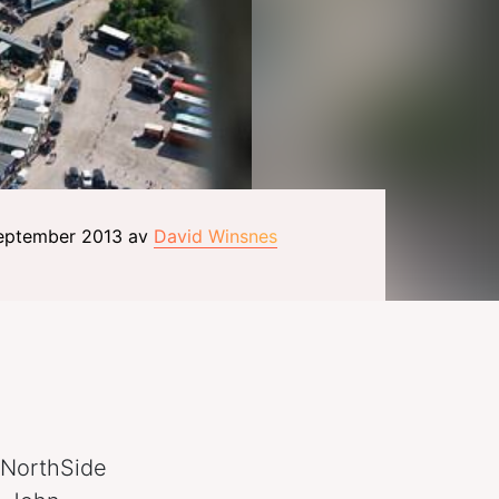
september 2013 av
David Winsnes
 NorthSide