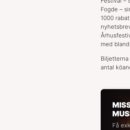
Festival – 
Fogde – sin
1000 rabatt
nyhetsbrev
Århusfesti
med bland
Biljettern
antal köan
MIS
MUS
Få exk