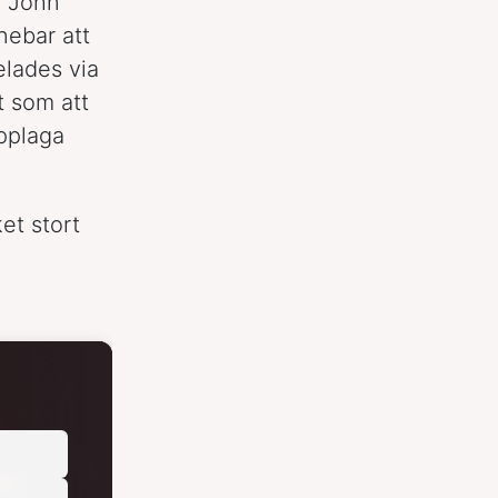
e John
nebar att
elades via
t som att
upplaga
et stort