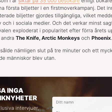
som i år
siktar på 35 000 besökare
enligt bokar
a första biljetter i en firstmoverkampanj. Det in
erade biljetter gjordes tillgängliga, vilket medd
 och i sociala medier. Och det verkar minst sag
valen exploderat i popularitet efter förra årets 
 andra
The Knife, Arctic Monkeys
och
Phoenix
.
a sålde nämligen slut på tre minuter och ett myck
de människor blev utan.
SA INGA
IKNYHETER
lusiva intervjuer,