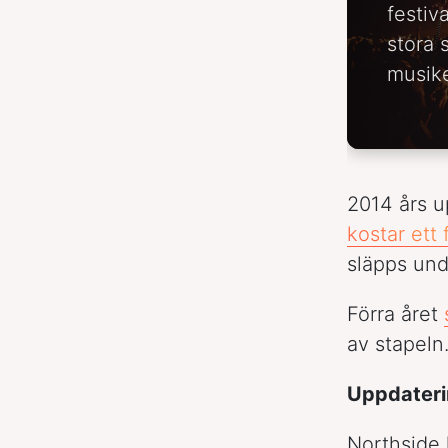
festiv
stora 
musike
2014 års u
kostar ett 
släpps und
Förra året
av stapeln
Uppdater
Northside 