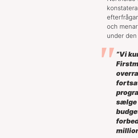
konstatera
efterfrågan
och menar 
under den
”Vi ku
Firstm
overra
fortsa
progra
sælge 
budget
forbed
millio