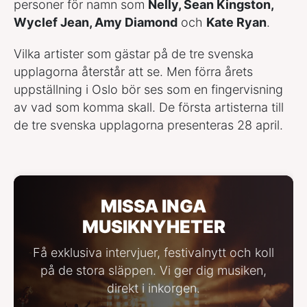
personer för namn som
Nelly, Sean Kingston,
Wyclef Jean, Amy Diamond
och
Kate Ryan
.
Vilka artister som gästar på de tre svenska
upplagorna återstår att se. Men förra årets
uppställning i Oslo bör ses som en fingervisning
av vad som komma skall. De första artisterna till
de tre svenska upplagorna presenteras 28 april.
MISSA INGA
MUSIKNYHETER
Få exklusiva intervjuer, festivalnytt och koll
på de stora släppen. Vi ger dig musiken,
direkt i inkorgen.