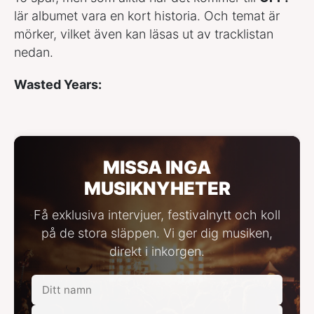
lär albumet vara en kort historia. Och temat är
mörker, vilket även kan läsas ut av tracklistan
nedan.
Wasted Years
:
MISSA INGA
MUSIKNYHETER
Få exklusiva intervjuer, festivalnytt och koll
på de stora släppen. Vi ger dig musiken,
direkt i inkorgen.