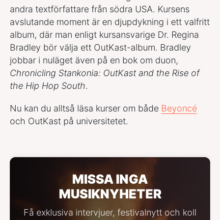
andra textförfattare från södra USA. Kursens
avslutande moment är en djupdykning i ett valfritt
album, där man enligt kursansvarige Dr. Regina
Bradley bör välja ett OutKast-album. Bradley
jobbar i nuläget även på en bok om duon,
Chronicling Stankonia: OutKast and the Rise of
the Hip Hop South
.
Nu kan du alltså läsa kurser om både
Beyoncé
och OutKast på universitetet.
MISSA INGA
MUSIKNYHETER
Få exklusiva intervjuer, festivalnytt och koll