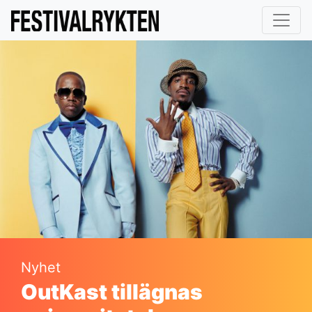
Nyhet
OutKast tillägnas