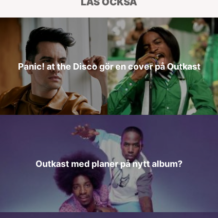
LÄS OCKSÅ
Panic! at the Disco gör en cover på Outkast
Outkast med planer på nytt album?