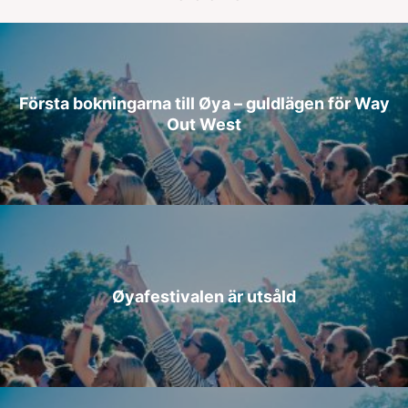
Första bokningarna till Øya – guldlägen för Way
Out West
Øyafestivalen är utsåld