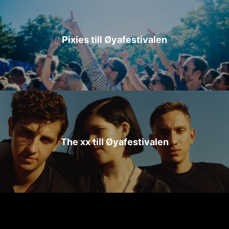
Pixies till Øyafestivalen
The xx till Øyafestivalen