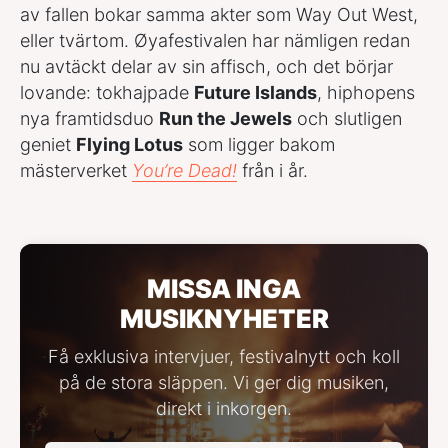
av fallen bokar samma akter som Way Out West,
eller tvärtom. Øyafestivalen har nämligen redan
nu avtäckt delar av sin affisch, och det börjar
lovande: tokhajpade
Future Islands
, hiphopens
nya framtidsduo
Run the Jewels
och slutligen
geniet
Flying Lotus
som ligger bakom
mästerverket
You’re Dead!
från i år.
MISSA INGA
MUSIKNYHETER
Få exklusiva intervjuer, festivalnytt och koll
på de stora släppen. Vi ger dig musiken,
direkt i inkorgen.