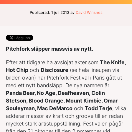
Publicerad: 1 juli 2013 av
David Winsnes
Pitchfork släpper massvis av nytt.
Efter att tidigare ha avslöjat akter som
The Knife,
Hot Chip
och
Disclosure
(se hela lineupen via
bilden ovan) har Pitchfork Festival i Paris gått ut
med ett nytt bandsläpp. De nya namnen är
Panda Bear, No Age, Deafheaven, Colin
Stetson, Blood Orange, Mount Kimbie, Omar
Souleyman, Mac DeMarco
och
Todd Terje
, vilka
adderar massor av kraft och groove till en redan
mycket stark artistuppställning. Festivalen pågår
från den 31 oktober till den 2 november vid