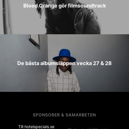
Blood Orange gör filmsoundtrack
De bästa albumsläppen vecka 27 & 28
SPONSORER & SAMARBETEN
Till hotelspecials.se