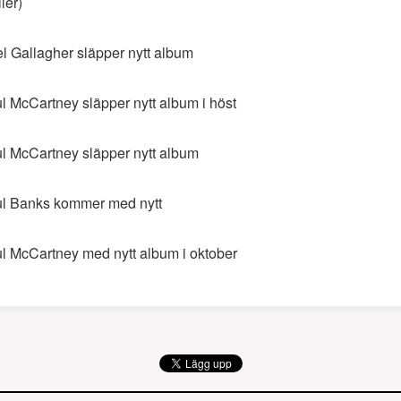
ler)
l Gallagher släpper nytt album
l McCartney släpper nytt album i höst
l McCartney släpper nytt album
l Banks kommer med nytt
l McCartney med nytt album i oktober