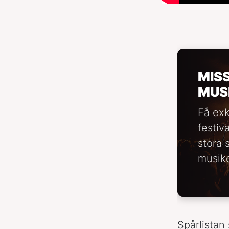
MIS
MUS
Få exk
festiv
stora 
musike
Spårlistan 