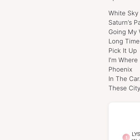
White Sky
Saturn’s P
Going My
Long Time
Pick It Up
I’m Where 
Phoenix
In The Ca
These City
LYS