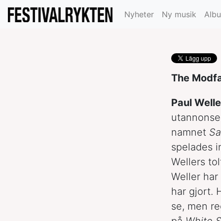
Paul Weller slä
Nyheter
Ny musik
Alb
The Modfat
Paul Welle
utannonser
namnet
Sat
spelades i
Wellers to
Weller har
har gjort.
se, men re
på
White 