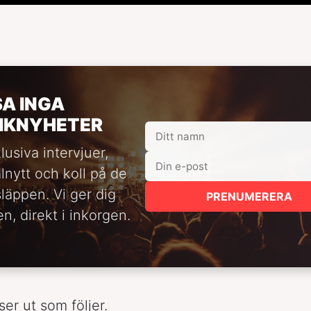
SA INGA
IKNYHETER
lusiva intervjuer,
alnytt och koll på de
släppen. Vi ger dig
PRENUMERERA
n, direkt i inkorgen.
ser ut som följer.