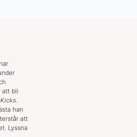
 har
under
ch
att bli
 Kicks
.
bästa han
terstår att
et. Lyssna