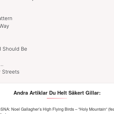
attern
 Way
I Should Be
r…
 Streets
Andra Artiklar Du Helt Säkert Gillar:
SNA: Noel Gallagher’s High Flying Birds – ”Holy Mountain” (fea