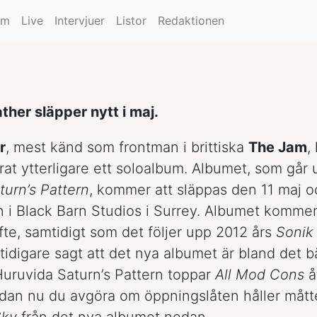
pper nytt
um
Live
Intervjuer
Listor
Redaktionen
her släpper nytt i maj.
r
, mest känd som frontman i brittiska
The Jam
,
at ytterligare ett soloalbum. Albumet, som går 
urn’s Pattern
, kommer att släppas den 11 maj o
n i Black Barn Studios i Surrey. Albumet kommer 
lfte, samtidigt som det följer upp 2012 års
Sonik
 tidigare sagt att det nya albumet är bland det 
 Huruvida Saturn’s Pattern toppar
All Mod Cons
å
dan nu du avgöra om öppningslåten håller mått
Sky
från det nya albumet nedan.