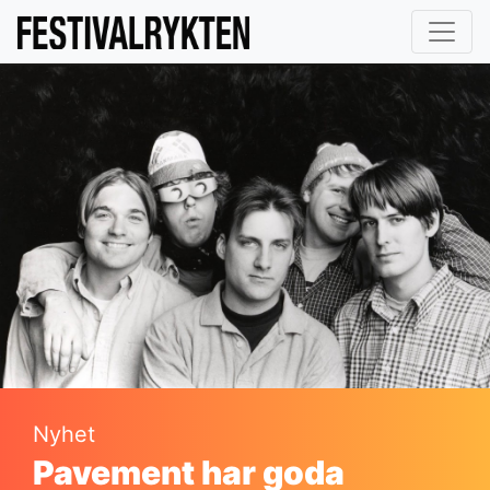
Nyhet
Pavement har goda