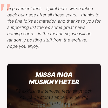
hi pavement fans… spiral here. we’ve taken
back our page after all these years… thanks to
the fine folks at matador. and thanks to you for
supporting us! there’s some great news
coming soon… in the meantime, we will be
randomly posting stuff from the archive.
hope you enjoy!
MISSA INGA
MUSIKNYHETER
Få exklusiva intervjuer, festivalnytt och
koll på de stora släppen. Vi ger dig
musiken, direkt i inkorgen.