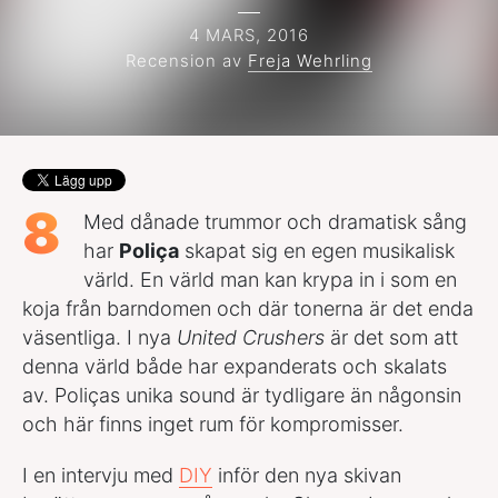
4 MARS, 2016
Recension av
Freja Wehrling
8
Med dånade trummor och dramatisk sång
har
Poliça
skapat sig en egen musikalisk
värld. En värld man kan krypa in i som en
koja från barndomen och där tonerna är det enda
väsentliga. I nya
United Crushers
är det som att
denna värld både har expanderats och skalats
av. Poliças unika sound är tydligare än någonsin
och här finns inget rum för kompromisser.
I en intervju med
DIY
inför den nya skivan