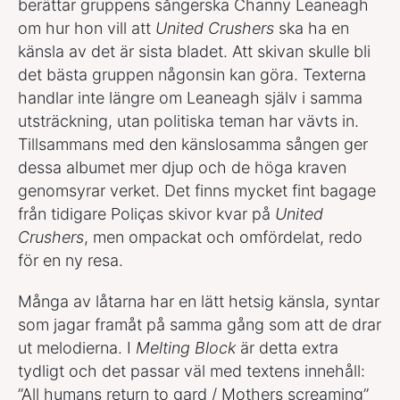
berättar gruppens sångerska Channy Leaneagh
om hur hon vill att
United Crushers
ska ha en
känsla av det är sista bladet. Att skivan skulle bli
det bästa gruppen någonsin kan göra. Texterna
handlar inte längre om Leaneagh själv i samma
utsträckning, utan politiska teman har vävts in.
Tillsammans med den känslosamma sången ger
dessa albumet mer djup och de höga kraven
genomsyrar verket. Det finns mycket fint bagage
från tidigare Poliças skivor kvar på
United
Crushers
, men ompackat och omfördelat, redo
för en ny resa.
Många av låtarna har en lätt hetsig känsla, syntar
som jagar framåt på samma gång som att de drar
ut melodierna. I
Melting Block
är detta extra
tydligt och det passar väl med textens innehåll:
”All humans return to gard / Mothers screaming”