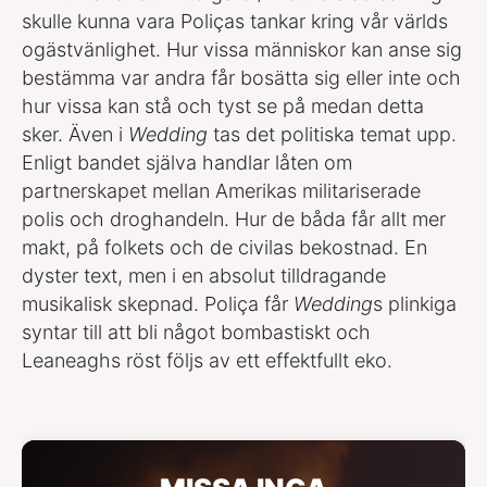
skulle kunna vara Poliças tankar kring vår världs
ogästvänlighet. Hur vissa människor kan anse sig
bestämma var andra får bosätta sig eller inte och
hur vissa kan stå och tyst se på medan detta
sker. Även i
Wedding
tas det politiska temat upp.
Enligt bandet själva handlar låten om
partnerskapet mellan Amerikas militariserade
polis och droghandeln. Hur de båda får allt mer
makt, på folkets och de civilas bekostnad. En
dyster text, men i en absolut tilldragande
musikalisk skepnad. Poliça får
Wedding
s plinkiga
syntar till att bli något bombastiskt och
Leaneaghs röst följs av ett effektfullt eko.