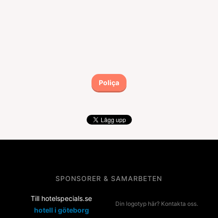
Poliça
SPONSORER & SAMARBETEN
Till hotelspecials.se
Din logotyp här? Kontakta oss.
hotell i göteborg