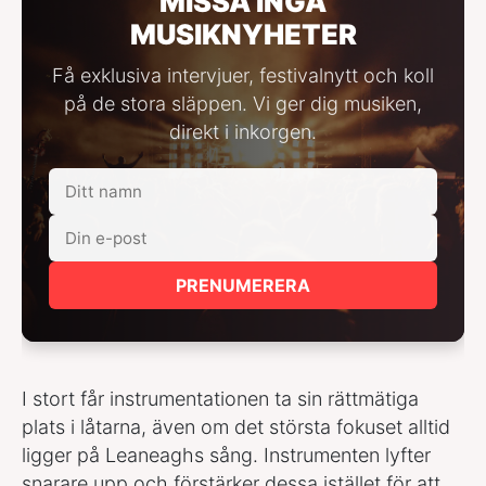
MISSA INGA
MUSIKNYHETER
Få exklusiva intervjuer, festivalnytt och koll
på de stora släppen. Vi ger dig musiken,
direkt i inkorgen.
PRENUMERERA
I stort får instrumentationen ta sin rättmätiga
plats i låtarna, även om det största fokuset alltid
ligger på Leaneaghs sång. Instrumenten lyfter
snarare upp och förstärker dessa istället för att