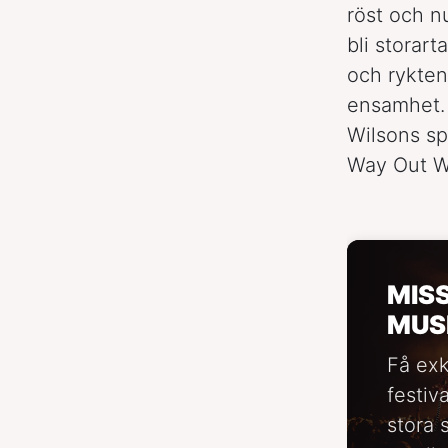
röst och 
bli storart
och rykten 
ensamhet. 
Wilsons sp
Way Out W
MIS
MUS
Få exk
festiv
stora 