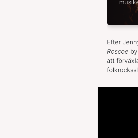
musike
Efter Jenn
Roscoe
byg
att förväx
folkrockss