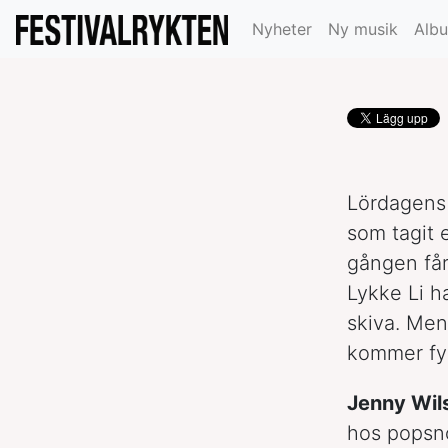
se? del 3.
Nyheter
Ny musik
Alb
Lördagens
som tagit 
gången får
Lykke Li h
skiva. Men
kommer fyl
Jenny Wil
hos popsn