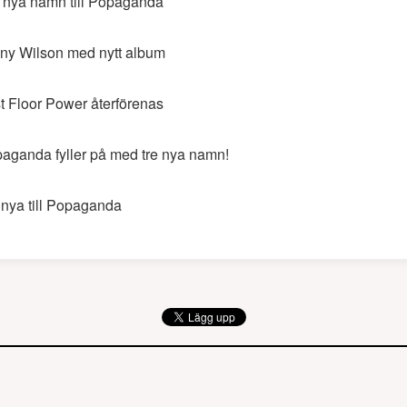
 nya namn till Popaganda
ny Wilson med nytt album
st Floor Power återförenas
aganda fyller på med tre nya namn!
 nya till Popaganda