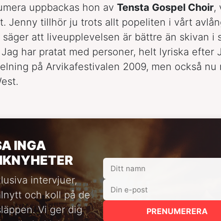
numera uppbackas hon av
Tensta Gospel Choir
,
at. Jenny tillhör ju trots allt popeliten i vårt avlå
säger att liveupplevelsen är bättre än skivan i 
Jag har pratat med personer, helt lyriska efter
elning på Arvikafestivalen 2009, men också nu 
est.
SA INGA
IKNYHETER
lusiva intervjuer,
alnytt och koll på de
släppen. Vi ger dig
PRENUMERERA