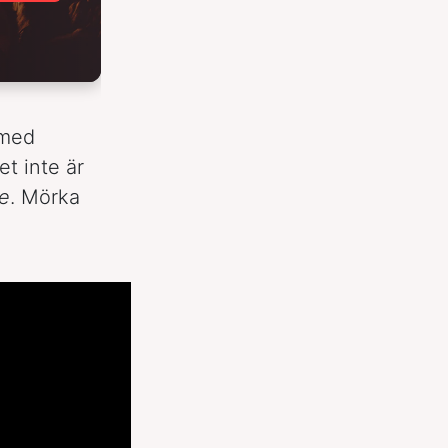
med
t inte är
e
. Mörka