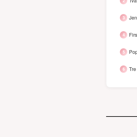
Två
Jen
Fir
Pop
Tre