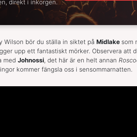
n, direkt i inkorgen.
y Wilson bör du ställa in siktet på
Midlake
som 
ger upp ett fantastiskt mörker. Observera att de
la med
Johnossi
, det här är en helt annan
Rosco
lingor kommer fängsla oss i sensommarnatten.