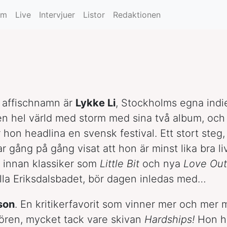
um
Live
Intervjuer
Listor
Redaktionen
 affischnamn är
Lykke Li
, Stockholms egna indi
en hel värld med storm med sina två album, och 
 hon headlina en svensk festival. Ett stort steg
ar gång på gång visat att hon är minst lika bra l
 innan klassiker som
Little Bit
och nya
Love Out
la Eriksdalsbadet, bör dagen inledas med…
son
. En kritikerfavorit som vinner mer och mer
ören, mycket tack vare skivan
Hardships!
Hon h