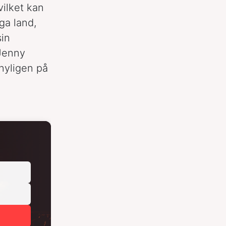
 vilket kan
nga land,
sin
 Jenny
nyligen på