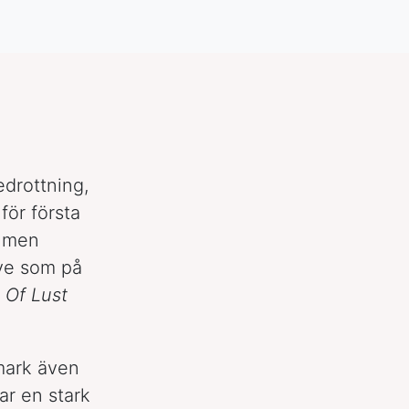
edrottning,
för första
, men
ive som på
 Of Lust
 mark även
ar en stark