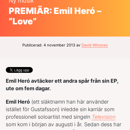
Ny musik
PREMIÄR: Emil Heró –
”Love”
Publicerad: 4 november 2013 av
David Winsnes
Emil Heró avtäcker ett andra spår från sin EP,
ute om fem dagar.
Emil Heró
(ett släktnamn han här använder
istället för Gustafsson) inledde sin karriär som
professionell soloartist med singeln
Television
som kom i början av augusti i år. Sedan dess har