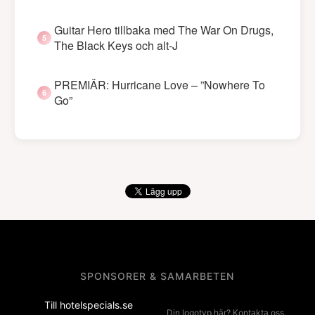
Guitar Hero tillbaka med The War On Drugs,
The Black Keys och alt-J
PREMIÄR: Hurricane Love – ”Nowhere To
Go”
SPONSORER & SAMARBETEN
Till hotelspecials.se
Din logotyp här? Kontakta oss.