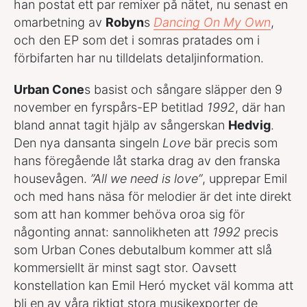
han postat ett par remixer på nätet, nu senast en
omarbetning av
Robyn
s
Dancing On My Own
,
och den EP som det i somras pratades om i
förbifarten har nu tilldelats detaljinformation.
Urban Cone
s basist och sångare släpper den 9
november en fyrspårs-EP betitlad
1992
, där han
bland annat tagit hjälp av sångerskan
Hedvig
.
Den nya dansanta singeln
Love
bär precis som
hans föregående låt starka drag av den franska
housevågen.
”All we need is love”
, upprepar Emil
och med hans näsa för melodier är det inte direkt
som att han kommer behöva oroa sig för
någonting annat: sannolikheten att
1992
precis
som Urban Cones debutalbum kommer att slå
kommersiellt är minst sagt stor. Oavsett
konstellation kan Emil Heró mycket väl komma att
bli en av våra riktigt stora musikexporter de