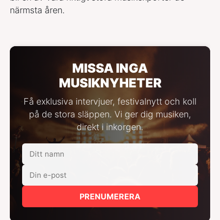
närmsta åren.
MISSA INGA
MUSIKNYHETER
Få exklusiva intervjuer, festivalnytt och koll
på de stora släppen. Vi ger dig musiken,
direkt i inkorgen.
PRENUMERERA