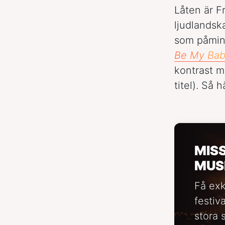
Låten är F
ljudlandsk
som påmin
Be My Ba
kontrast m
titel). Så 
MIS
MUS
Få exk
festiv
stora 