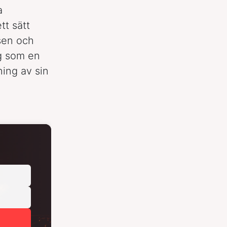
a
tt sätt
sen och
g som en
ning av sin