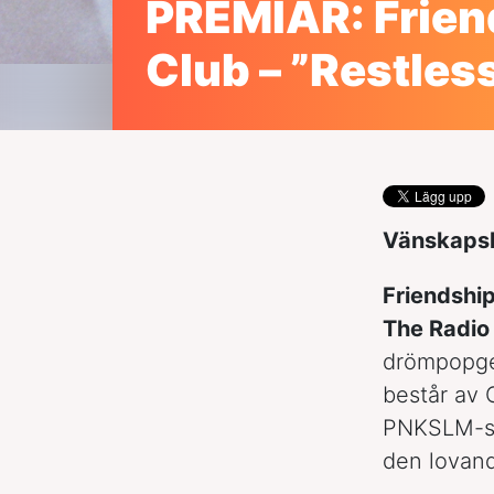
PREMIÄR: Frien
Club – ”Restles
Vänskapsk
Friendshi
The Radio
drömpopgen
består av 
PNKSLM-si
den lovan