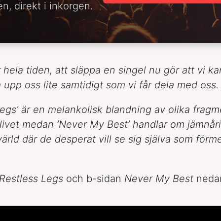
n, direkt i inkorgen.
r hela tiden, att släppa en singel nu gör att vi ka
a upp oss lite samtidigt som vi får dela med oss.
Legs’ är en melankolisk blandning av olika frag
livet medan ’Never My Best’ handlar om jämnår
värld där de desperat vill se sig själva som förm
Restless Legs
och b-sidan
Never My Best
neda