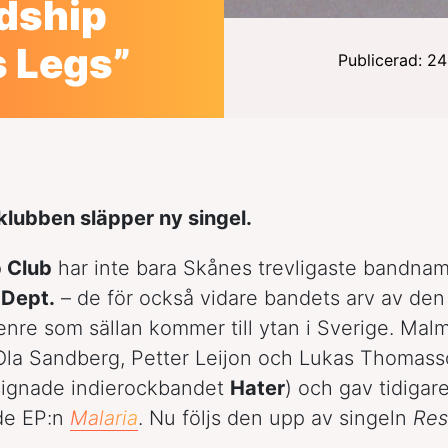
dship
s Legs”
Publicerad: 2
lubben släpper ny singel.
p Club
har inte bara Skånes trevligaste bandna
 Dept.
– de för också vidare bandets arv av de
re som sällan kommer till ytan i Sverige. Malm
Ola Sandberg, Petter Leijon och Lukas Thomass
gnade indierockbandet
Hater
) och gav tidigare
de EP:n
Malaria
. Nu följs den upp av singeln
Res