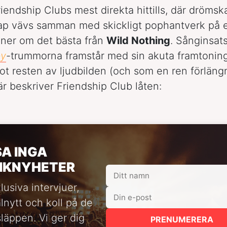
riendship Clubs mest direkta hittills, där drömsk
ap vävs samman med skickligt pophantverk på e
ner om det bästa från
Wild Nothing
. Sånginsat
by
-trummorna framstår med sin akuta framtonin
ot resten av ljudbilden (och som en ren förläng
här beskriver Friendship Club låten:
SA INGA
IKNYHETER
lusiva intervjuer,
alnytt och koll på de
släppen. Vi ger dig
PRENUMERERA