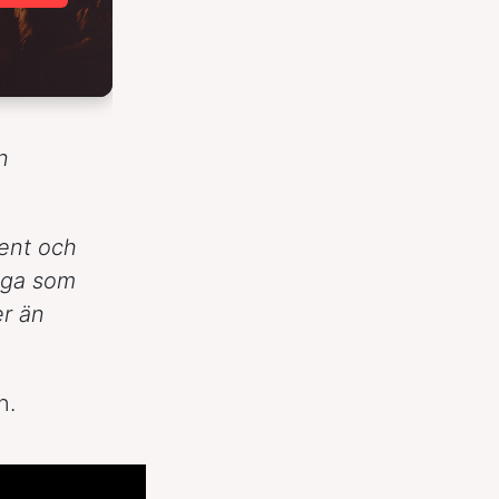
n
ment och
iga som
er än
n.