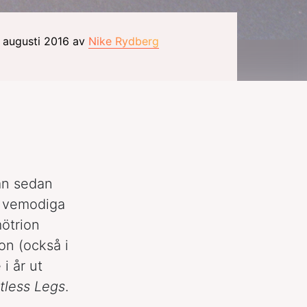
4 augusti 2016 av
Nike Rydberg
mn sedan
n vemodiga
ötrion
on (också i
 i år ut
tless Legs
.