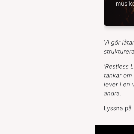
musike
Vi gör låta
strukturer
’Restless 
tankar om 
lever i en 
andra.
Lyssna på