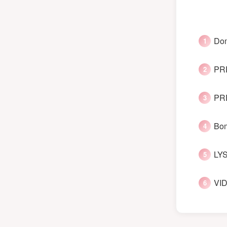
Dom
PRE
PRE
Bom
LYS
VID