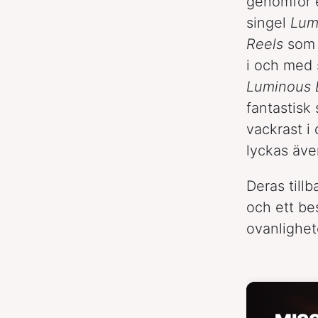
genomför e
singel
Lum
Reels
som s
i och med
Luminous 
fantastisk
vackrast i 
lyckas äve
Deras till
och ett be
ovanlighet