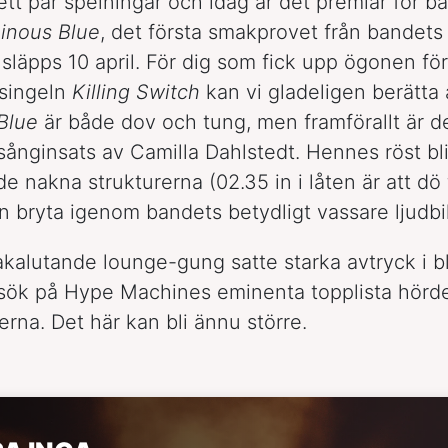
tt par spelningar och idag är det premiär för b
inous Blue
, det första smakprovet från bandet
läpps 10 april. För dig som fick upp ögonen för
 singeln
Killing Switch
kan vi gladeligen berätta 
Blue
är både dov och tung, men framförallt är d
 sånginsats av Camilla Dahlstedt. Hennes röst bl
de nakna strukturerna (02.35 in i låten är att dö
n bryta igenom bandets betydligt vassare ljudbi
bakalutande lounge-gung satte starka avtryck i 
sök på Hype Machines eminenta topplista hörde i
erna. Det här kan bli ännu större.