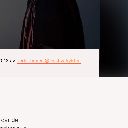
 2013 av
Redaktionen @ Festivalrykten
 där de