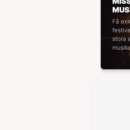
MIS
MUS
Få exk
festiv
stora 
musike