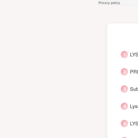
LYS
PRE
Sub
Lys
LYS