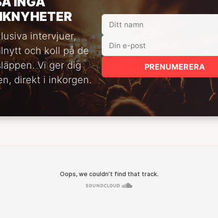
SA INGA
IKNYHETER
lusiva intervjuer,
alnytt och koll på de
släppen. Vi ger dig
PRENUMERERA
n, direkt i inkorgen.