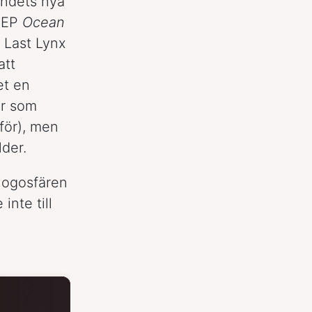
andets nya
s EP
Ocean
 Last Lynx
att
et en
ir som
 för), men
lder.
blogosfären
nte till