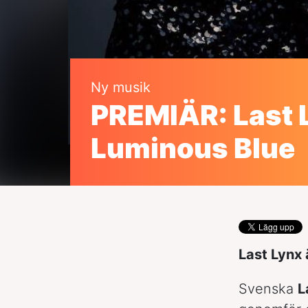
Ny musik
PREMIÄR: Last 
Luminous Blue
Last Lynx 
Svenska
L