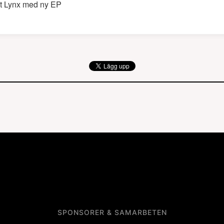
t Lynx med ny EP
SPONSORER & SAMARBETEN