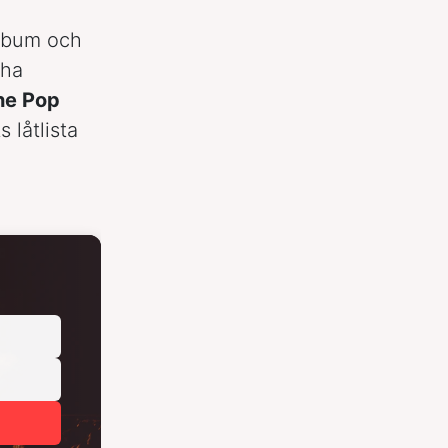
album och
 ha
he Pop
 låtlista