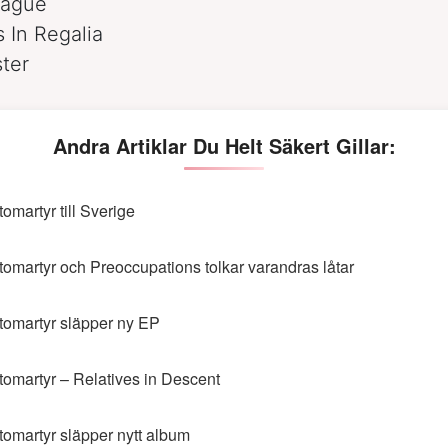
lague
s In Regalia
ster
Andra Artiklar Du Helt Säkert Gillar:
tomartyr till Sverige
tomartyr och Preoccupations tolkar varandras låtar
tomartyr släpper ny EP
tomartyr – Relatives in Descent
tomartyr släpper nytt album