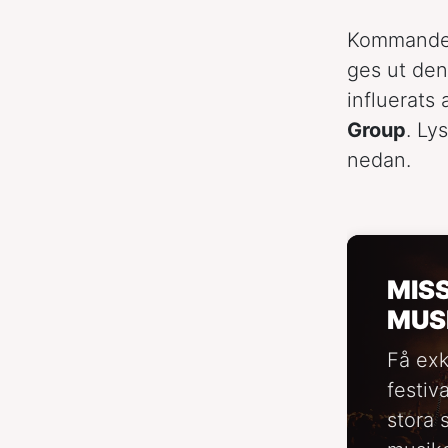
Kommand
ges ut den
influerats
Group
. Ly
nedan.
MIS
MUS
Få exk
festiv
stora 