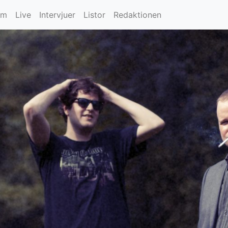
um
Live
Intervjuer
Listor
Redaktionen