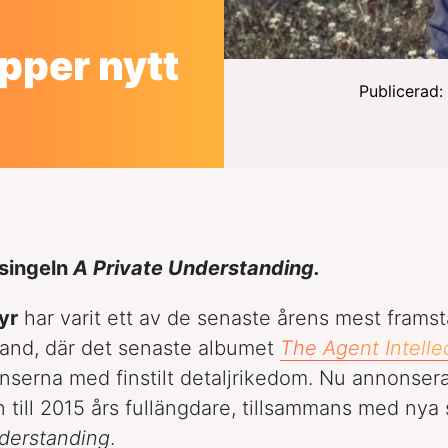
pper nytt
Publicerad: 
asingeln
A Private Understanding.
yr
har varit ett av de senaste årens mest frams
and, där det senaste albumet
The Agent Intelle
nserna med finstilt detaljrikedom. Nu annonser
n till 2015 års fullängdare, tillsammans med nya
derstanding
.