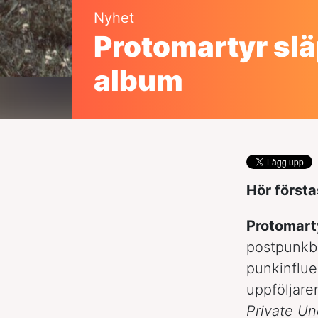
Nyhet
Protomartyr slä
album
Hör först
Protomart
postpunkb
punkinflue
uppföljare
Private Un