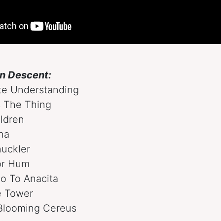
in Descent:
ate Understanding
s The Thing
ldren
ona
huckler
or Hum
Go To Anacita
e Tower
-Blooming Cereus