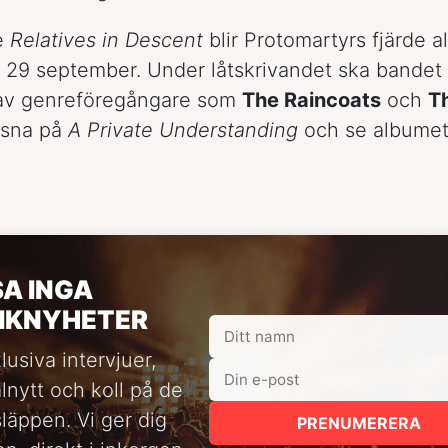
e
Relatives in Descent
blir Protomartyrs fjärde 
 29 september. Under låtskrivandet ska bandet
 av genreföregångare som
The Raincoats
och
T
ssna på
A Private Understanding
och se albumets
SA INGA
IKNYHETER
lusiva intervjuer,
alnytt och koll på de
släppen. Vi ger dig
PRENUMERERA