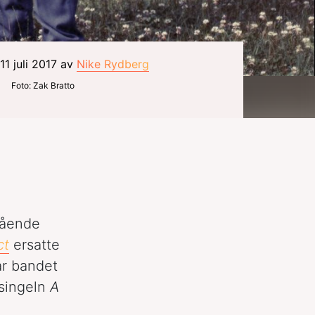
11 juli 2017 av
Nike Rydberg
Foto: Zak Bratto
tående
ct
ersatte
ar bandet
 singeln
A