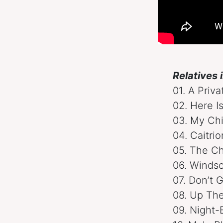
Relatives 
01. A Priv
02. Here I
03. My Chi
04. Caitri
05. The C
06. Winds
07. Don’t 
08. Up Th
09. Night