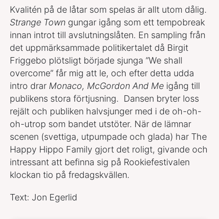
Kvalitén på de låtar som spelas är allt utom dålig.
Strange Town
gungar igång som ett tempobreak
innan introt till avslutningslåten. En sampling från
det uppmärksammade politikertalet då Birgit
Friggebo plötsligt började sjunga ”We shall
overcome” får mig att le, och efter detta udda
intro drar
Monaco, McGordon And Me
igång till
publikens stora förtjusning. Dansen bryter loss
rejält och publiken halvsjunger med i de oh-oh-
oh-utrop som bandet utstöter. När de lämnar
scenen (svettiga, utpumpade och glada) har The
Happy Hippo Family gjort det roligt, givande och
intressant att befinna sig på Rookiefestivalen
klockan tio på fredagskvällen.
Text: Jon Egerlid