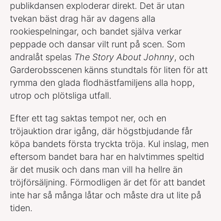
publikdansen exploderar direkt. Det är utan
tvekan bäst drag här av dagens alla
rookiespelningar, och bandet själva verkar
peppade och dansar vilt runt på scen. Som
andralåt spelas
The Story About Johnny
, och
Garderobsscenen känns stundtals för liten för att
rymma den glada flodhästfamiljens alla hopp,
utrop och plötsliga utfall.
Efter ett tag saktas tempot ner, och en
tröjauktion drar igång, där högstbjudande får
köpa bandets första tryckta tröja. Kul inslag, men
eftersom bandet bara har en halvtimmes speltid
är det musik och dans man vill ha hellre än
tröjförsäljning. Förmodligen är det för att bandet
inte har så många låtar och måste dra ut lite på
tiden.