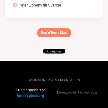
Peter Doherty till Sverige
Rag'n'Bone Man
SPONSORER & SAMARBETEN
Till hotelspecials.se
Din logotyp här? Kontakta oss.
hotell i göteborg