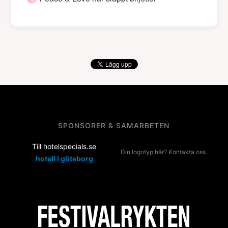
SPONSORER & SAMARBETEN
Till hotelspecials.se
Din logotyp här? Kontakta oss.
hotell i göteborg