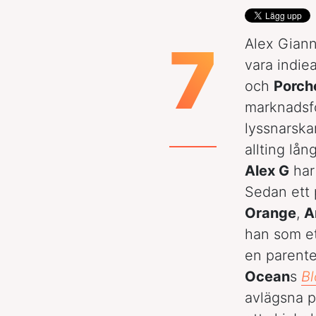
7
Alex Giann
vara indie
och
Porch
marknadsfö
lyssnarsk
allting lå
Alex G
har
Sedan ett 
Orange
,
A
han som ett
en parentes
Ocean
s
B
avlägsna 