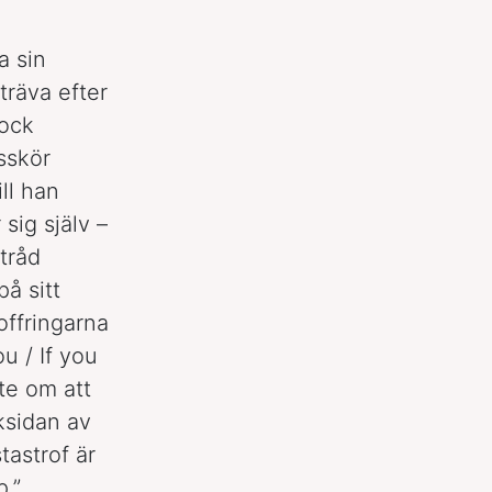
a sin
träva efter
rock
sskör
ll han
sig själv –
tråd
å sitt
offringarna
ou / If you
öfte om att
ksidan av
stastrof är
p.”