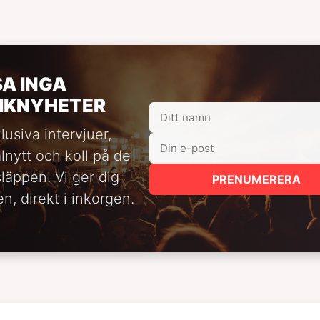
SA INGA
IKNYHETER
lusiva intervjuer,
alnytt och koll på de
släppen. Vi ger dig
PRENUMERERA
n, direkt i inkorgen.