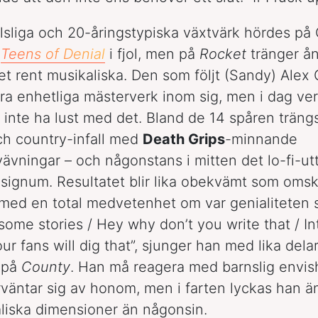
sliga och 20-åringstypiska växtvärk hördes på 
s
Teens of Denial
i fjol, men på
Rocket
tränger å
det rent musikaliska. Den som följt (Sandy) Alex 
era enhetliga mästerverk inom sig, men i dag ve
t inte ha lust med det. Bland de 14 spåren trängs
ch country-infall med
Death Grips
-minnande
ävningar – och någonstans i mitten det lo-fi-u
s signum. Resultatet blir lika obekvämt som oms
 med en total medvetenhet om var genialiteten sl
 some stories / Hey why don’t you write that / I
ur fans will dig that”, sjunger han med lika del
 på
County
. Han må reagera med barnslig envis
rväntar sig av honom, men i farten lyckas han ä
aliska dimensioner än någonsin.