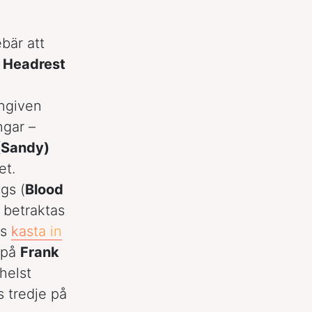
bär att
 Headrest
ängiven
ngar –
(Sandy)
et.
gs (
Blood
 betraktas
as
kasta in
r på
Frank
helst
 tredje på