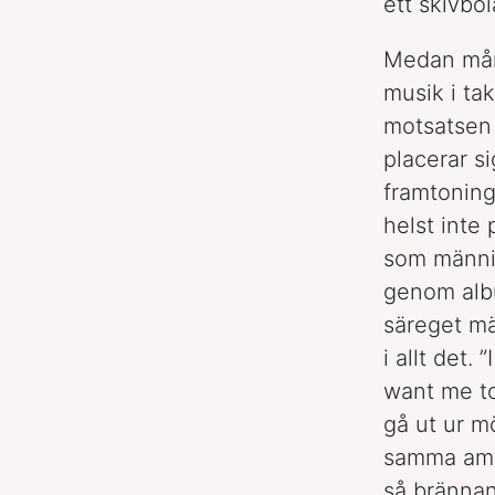
ett skivbol
Medan mång
musik i ta
motsatsen
placerar sig
framtoning
helst inte 
som männi
genom al
säreget mä
i allt det.
want me to
gå ut ur m
samma ambi
så brännand