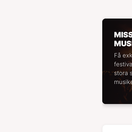
MIS
MUS
Få exk
festiv
stora 
musike