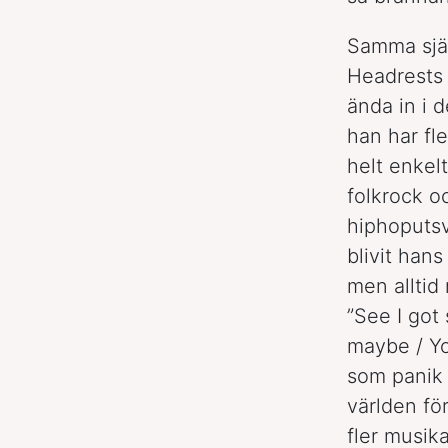
Samma själ
Headrest
ända in i 
han har fl
helt enkel
folkrock o
hiphoputsv
blivit han
men alltid
”See I got
maybe / Yo
som panik
världen fö
fler musik