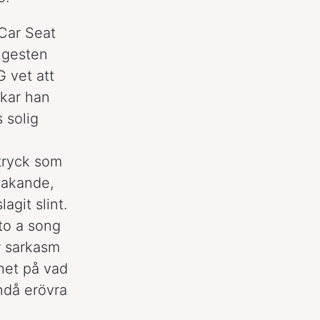
Car Seat
ngesten
G vet att
rkar han
 solig
ttryck som
kakande,
agit slint.
nto a song
ar sarkasm
het på vad
ndå erövra