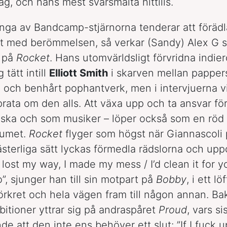
ag, och hans mest svårsmälta hittills.
a av Bandcamp-stjärnorna tenderar att förädl
kt med berömmelsen, så verkar (Sandy) Alex G s
 på
Rocket
. Hans utomvärldsligt förvridna indie
 tätt intill
Elliott Smith
i skarven mellan papper
 och benhårt pophantverk, men i intervjuerna vi
prata om den alls. Att växa upp och ta ansvar för 
ska och som musiker – löper också som en röd 
bumet.
Rocket
flyger som högst när Giannascoli p
sterliga sätt lyckas förmedla rädslorna och upp
 ”I lost my way, I made my mess / I’d clean it for y
”, sjunger han till sin motpart på
Bobby
, i ett l
örkret och hela vägen fram till någon annan. Ba
tioner yttrar sig på andraspåret
Proud
, vars si
e att den inte ens behöver ett slut: ”If I fuck u