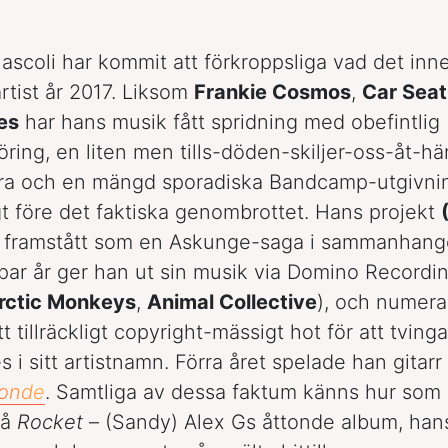
ascoli har kommit att förkroppsliga vad det inne
artist år 2017. Liksom
Frankie Cosmos
,
Car Seat
es
har hans musik fått spridning med obefintlig
ring, en liten men tills-döden-skiljer-oss-åt-h
ara och en mängd sporadiska Bandcamp-utgivni
ngt före det faktiska genombrottet. Hans projekt
 framstått som en Askunge-saga i sammanhang
par år ger han ut sin musik via Domino Recordin
rctic Monkeys
,
Animal Collective
), och numera
 tillräckligt copyright-mässigt hot för att tving
 i sitt artistnamn. Förra året spelade han gitar
londe
. Samtliga av dessa faktum känns hur som 
på
Rocket
– (Sandy) Alex Gs åttonde album, hans