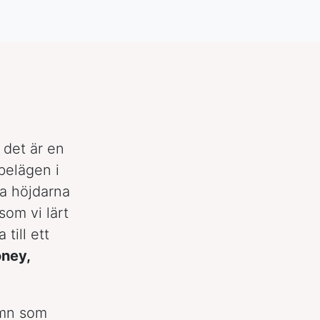
 det är en
belägen i
ra höjdarna
som vi lärt
a till ett
ney,
amn som