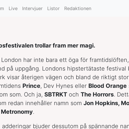
um
Live
Intervjuer
Listor
Redaktionen
sfestivalen trollar fram mer magi.
 London har inte bara ett öga för framtidslöften,
nd på uppgång. Londons hipstertätaste festival 
ark visar återigen vägen och bland de riktigt sto
samtidens
Prince
, Dev Hynes eller
Blood Orange
om som. Och ja,
SBTRKT
och
The Horrors
. Dett
om redan innehåller namn som
Jon Hopkins, Mo
h
Metronomy
.
 adderingar bjuder dessutom på spännande n