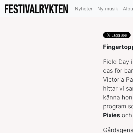
Day
Nyheter
Ny musik
Alb
Fingertopp
Field Day i
oas för ba
Victoria P
hittar vi 
känna hon
program s
Pixies
oc
Gårdagens