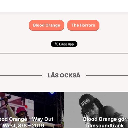
Blood Orange
The Horrors
LÄS OCKSÅ
ood Orange – Way Out
Blood Orange gör
West, 8/8 – 2019
filmsoundtrack