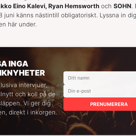
kko Eino Kalevi, Ryan Hemsworth
och
SOHN
.
juni känns nästintill obligatoriskt. Lyssna in di
ten här under.
SA INGA
IKNYHETER
lusiva intervjuer,
alnytt och koll på de
släppen. Vi ger dig
PRENUMERERA
n, direkt i inkorgen.