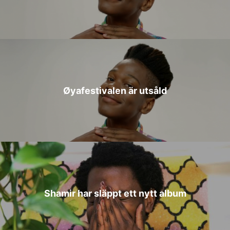
Øyafestivalen är utsåld
Shamir har släppt ett nytt album