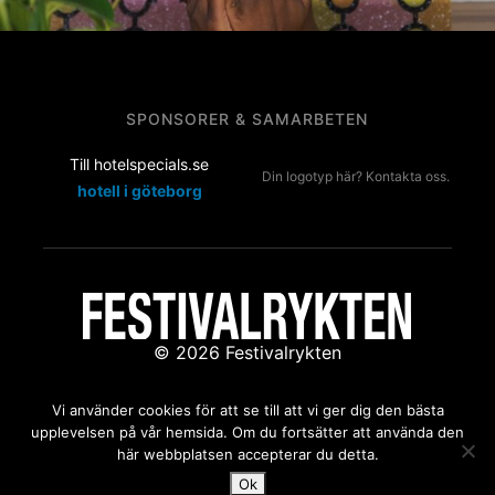
SPONSORER & SAMARBETEN
Till hotelspecials.se
Din logotyp här? Kontakta oss.
hotell i göteborg
© 2026 Festivalrykten
Kontakta oss:
redaktion@festivalrykten.se
Vi använder cookies för att se till att vi ger dig den bästa
upplevelsen på vår hemsida. Om du fortsätter att använda den
här webbplatsen accepterar du detta.
Ok