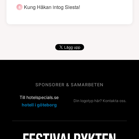
Kung Håkan intog Siesta!
SPONSORER & SAMARBETEN
Till hotelspecials.se
Din logotyp här? Kontakta oss.
hotell i göteborg