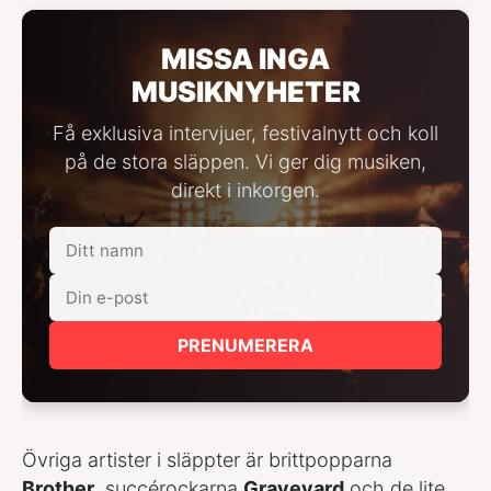
MISSA INGA
MUSIKNYHETER
Få exklusiva intervjuer, festivalnytt och koll
på de stora släppen. Vi ger dig musiken,
direkt i inkorgen.
PRENUMERERA
Övriga artister i släppter är brittpopparna
Brother
, succérockarna
Graveyard
och de lite