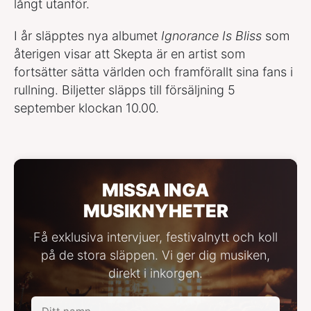
långt utanför.
I år släpptes nya albumet
Ignorance Is Bliss
som
återigen visar att Skepta är en artist som
fortsätter sätta världen och framförallt sina fans i
rullning. Biljetter släpps till försäljning 5
september klockan 10.00.
MISSA INGA
MUSIKNYHETER
Få exklusiva intervjuer, festivalnytt och koll
på de stora släppen. Vi ger dig musiken,
direkt i inkorgen.