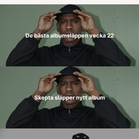
De bästa albumsläppen vecka 22
Skepta släpper nytt album