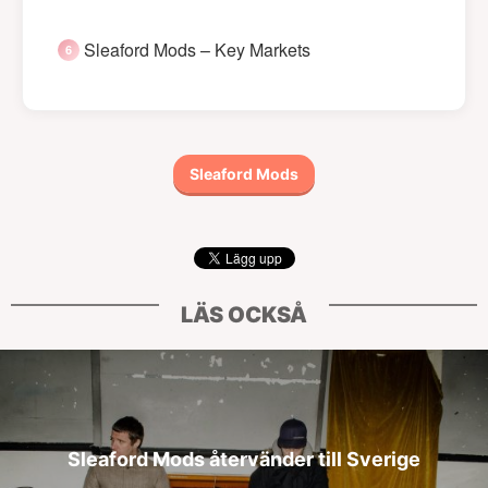
Sleaford Mods – Key Markets
Sleaford Mods
LÄS OCKSÅ
Sleaford Mods återvänder till Sverige