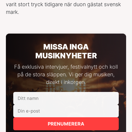
varit stort tryck tidigare när duon gästat svensk
mark.
MISSA INGA
MUSIKNYHETER
Få exklusiva intervjuer, festivalnytt och koll
på de stora släppen. Vi ger dig musiken,
direkt i inkorgen.
PRENUMERERA