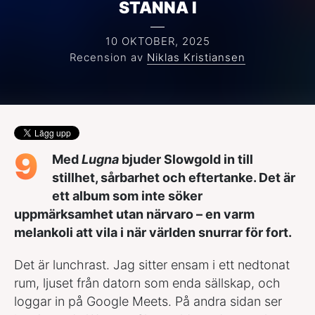
STANNA I
10 OKTOBER, 2025
Recension av
Niklas Kristiansen
9
Med
Lugna
bjuder Slowgold in till
stillhet, sårbarhet och eftertanke. Det är
ett album som inte söker
uppmärksamhet utan närvaro – en varm
melankoli att vila i när världen snurrar för fort.
Det är lunchrast. Jag sitter ensam i ett nedtonat
rum, ljuset från datorn som enda sällskap, och
loggar in på Google Meets. På andra sidan ser