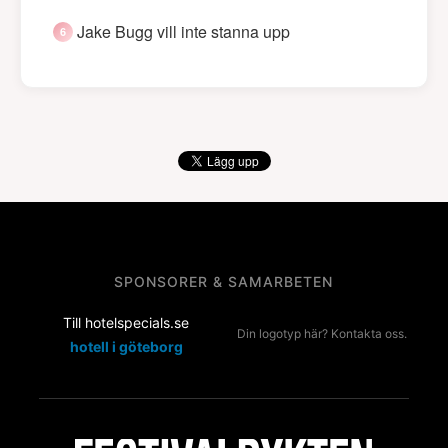
Jake Bugg vill inte stanna upp
SPONSORER & SAMARBETEN
Till hotelspecials.se
Din logotyp här? Kontakta oss.
hotell i göteborg