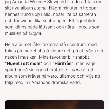
jag Amanda Werne – Slowgold – redo att tala om
sitt nya album
Lugna
. Några minuter in hoppar
hennes hund upp i bild, nosar lite på kameran
och försvinner lika snabbt igen. Ett ögonblick
som känns både lättsamt och nära – precis som
musiken på
Lugna
.
Hela albumet låter texterna stå i centrum, med
fokus på modet att gå vidare och på att våga stå
naken i musiken. Mina favoriter blir snabbt
”Huvet i ett moln”
och
”Härifrån”
, men varje
spår bär på sin egen berättelse.
Lugna
är ett
album som kräver närvaro, tålamod och vilja att
följa med in i Amandas drömska värld.