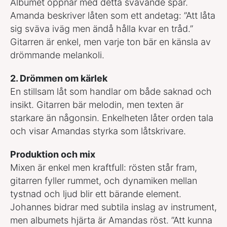
Albumet öppnar med detta svävande spår.
Amanda beskriver låten som ett andetag: ”Att låta
sig sväva iväg men ändå hålla kvar en tråd.”
Gitarren är enkel, men varje ton bär en känsla av
drömmande melankoli.
2. Drömmen om kärlek
En stillsam låt som handlar om både saknad och
insikt. Gitarren bär melodin, men texten är
starkare än någonsin. Enkelheten låter orden tala
och visar Amandas styrka som låtskrivare.
Produktion och mix
Mixen är enkel men kraftfull: rösten står fram,
gitarren fyller rummet, och dynamiken mellan
tystnad och ljud blir ett bärande element.
Johannes bidrar med subtila inslag av instrument,
men albumets hjärta är Amandas röst. ”Att kunna