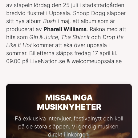
av stapeln lördag den 25 juli i stadsträdgården
bredvid flustret i Uppsala. Snoop Dogg släpper
sitt nya album
Bush
i maj, ett album som är
producerat av
Pharell Williams
. Räkna med att
hits som
Gin & Juice
,
Tha Shiznit
och
Drop It’s
Like it Hot
kommer att eka över uppsala i
sommar. Biljetterna släpps fredag 17 april kl.
09.00 på LiveNation.se & welcomeuppsala.se
MISSA INGA
MUSIKNYHETER
Få exklusiva intervjuer, festivalnytt och koll
på de stora släppen. Vi ger dig musiken,
direkt i inkorgen.